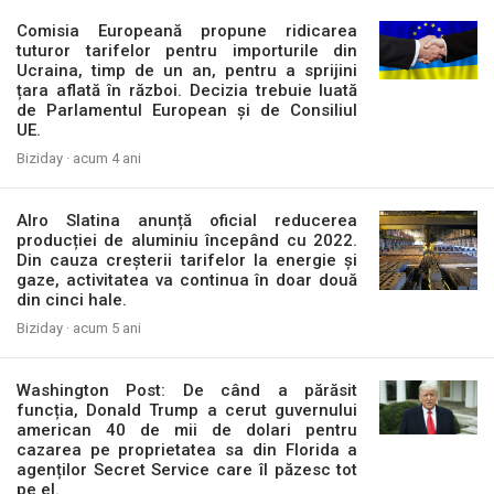
Comisia Europeană propune ridicarea
tuturor tarifelor pentru importurile din
Ucraina, timp de un an, pentru a sprijini
țara aflată în război. Decizia trebuie luată
de Parlamentul European și de Consiliul
UE.
Biziday ·
acum 4 ani
Alro Slatina anunță oficial reducerea
producției de aluminiu începând cu 2022.
Din cauza creșterii tarifelor la energie și
gaze, activitatea va continua în doar două
din cinci hale.
Biziday ·
acum 5 ani
Washington Post: De când a părăsit
funcția, Donald Trump a cerut guvernului
american 40 de mii de dolari pentru
cazarea pe proprietatea sa din Florida a
agenților Secret Service care îl păzesc tot
pe el.