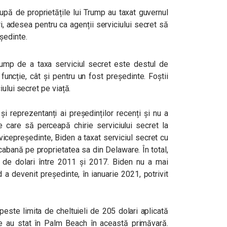
upă de proprietățile lui Trump au taxat guvernul
, adesea pentru ca agenții serviciului secret să
eședinte.
ump de a taxa serviciul secret este destul de
funcție, cât și pentru un fost președinte. Foștii
iului secret pe viață.
 și reprezentanți ai președinților recenți și nu a
 care să perceapă chirie serviciului secret la
vicepreședinte, Biden a taxat serviciul secret cu
cabană pe proprietatea sa din Delaware. În total,
0 de dolari între 2011 și 2017. Biden nu a mai
 a devenit președinte, în ianuarie 2021, potrivit
ste limita de cheltuieli de 205 dolari aplicată
are au stat în Palm Beach în această primăvară.