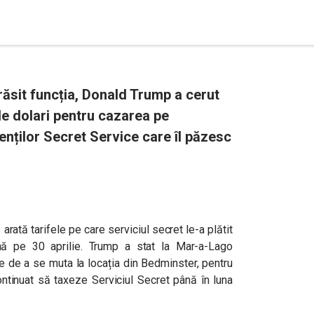
ăsit funcția, Donald Trump a cerut
e dolari pentru cazarea pe
enților Secret Service care îl păzesc
ată tarifele pe care serviciul secret le-a plătit
ână pe 30 aprilie. Trump a stat la Mar-a-Lago
e de a se muta la locația din Bedminster, pentru
ntinuat să taxeze Serviciul Secret până în luna