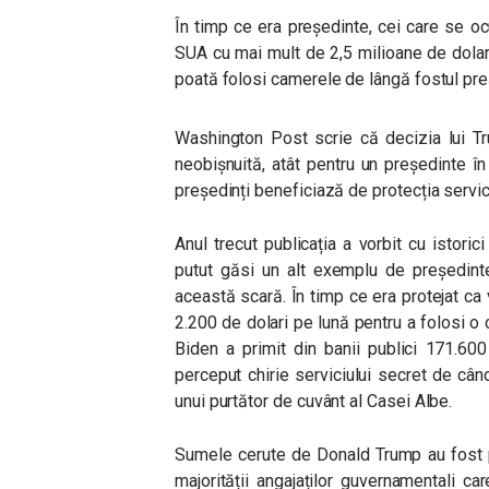
În timp ce era președinte, cei care se oc
SUA cu mai mult de 2,5 milioane de dolari
poată folosi camerele de lângă fostul pr
Washington Post scrie că decizia lui Tr
neobișnuită, atât pentru un președinte în 
președinți beneficiază de protecția servic
Anul trecut publicația a vorbit cu istorici
putut găsi un alt exemplu de președinte
această scară. În timp ce era protejat ca 
2.200 de dolari pe lună pentru a folosi o 
Biden a primit din banii publici 171.60
perceput chirie serviciului secret de când
unui purtător de cuvânt al Casei Albe.
Sumele cerute de Donald Trump au fost pe
majorității angajaților guvernamentali c