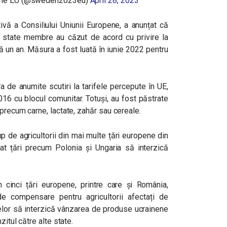
f the EU (@sweden2023eu)
April 28, 2023
tivă a Consiliului Uniunii Europene, a anunțat că
e state membre au căzut de acord cu privire la
 un an. Măsura a fost luată în iunie 2022 pentru
a de anumite scutiri la tarifele percepute în UE,
016 cu blocul comunitar. Totuși, au fost păstrate
 precum carne, lactate, zahăr sau cereale.
mp de agricultorii din mai multe țări europene din
nat țări precum Polonia și Ungaria să interzică
n cinci țări europene, printre care și România,
 compensare pentru agricultorii afectați de
telor să interzică vânzarea de produse ucrainene
zitul către alte state.