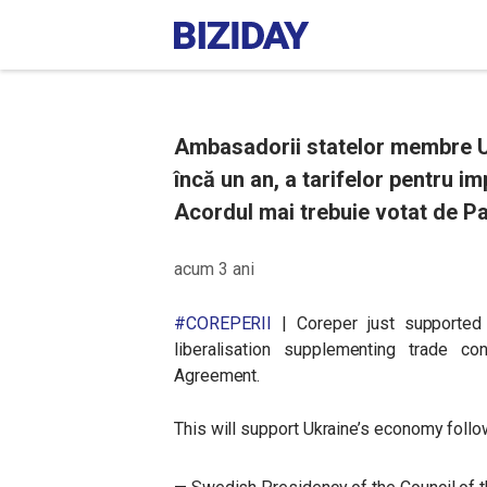
Ambasadorii statelor membre U
încă un an, a tarifelor pentru i
Acordul mai trebuie votat de P
acum 3 ani
#COREPERII
| Coreper just supported 
liberalisation supplementing trade c
Agreement.
This will support Ukraine’s economy follow