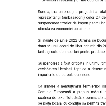
— Swedish Presidency of the Council o
Suedia, țara care deține președinția rota
reprezentanții (ambasadorii) celor 27 d
suspendarea taxelor de import pentru încă
stimularea economiei ucrainene.
Și înainte de iunie 2022 Ucraina se bucur
datorită unui acord de liber schimb din 2
tarife și cote de importuri pentru produse
Suspendarea a fost criticată în ultimul ti
vecinătatea Ucrainei, fapt ce a determi
importurile de cereale ucrainene.
Ca urmare a nemulțumirii fermierilor di
Comisia Europeană a propus măsuri de
scutirea de taxe. Totodată, a permis sta
pe piața locală, cu condiția să permită tran