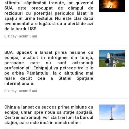
sfârșitul săptămânii trecute, iar guvernul
SUA este preocupat de câmpul de
reziduuri cu potențial periculos lăsat în
spațiu în urma testului. Nu este clar dacă
evenimentul are legătură cu o alertă de azi
de la bordul ISS.
Biziday ·
acum 5 ani
SUA. SpaceX a lansat prima misiune cu
echipaj alcătuit în întregime din turiști,
persoane care nu sunt astronauți
profesioniști. Echipajul va petrece trei zile
pe orbita Pământului, la o altitudine mai
mare decât cea a Stației Spațiale
Internaționale.
Biziday ·
acum 5 ani
China a lansat cu succes prima misiune cu
echipaj uman spre noua sa stație spațială.
Cei trei astronauți vor sta trei luni la bordul
stației, care este încă în construcție.