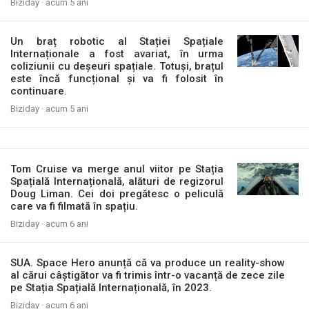
Biziday ·
acum 5 ani
Un braț robotic al Stației Spațiale
Internaționale a fost avariat, în urma
coliziunii cu deșeuri spațiale. Totuși, brațul
este încă funcțional și va fi folosit în
continuare.
Biziday ·
acum 5 ani
Tom Cruise va merge anul viitor pe Stația
Spațială Internațională, alături de regizorul
Doug Liman. Cei doi pregătesc o peliculă
care va fi filmată în spațiu.
Biziday ·
acum 6 ani
SUA. Space Hero anunță că va produce un reality-show
al cărui câștigător va fi trimis într-o vacanță de zece zile
pe Stația Spațială Internațională, în 2023.
Biziday ·
acum 6 ani