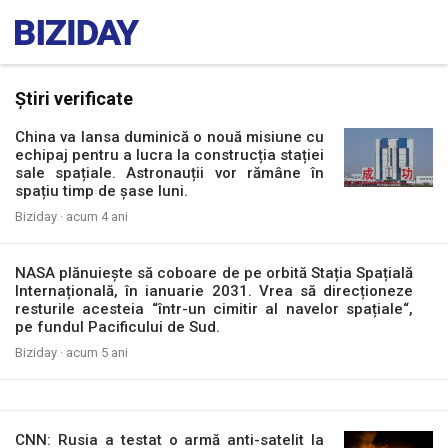
Știri verificate
China va lansa duminică o nouă misiune cu
echipaj pentru a lucra la construcția stației
sale spațiale. Astronauții vor rămâne în
spațiu timp de șase luni.
Biziday ·
acum 4 ani
NASA plănuiește să coboare de pe orbită Stația Spațială
Internațională, în ianuarie 2031. Vrea să direcționeze
resturile acesteia “într-un cimitir al navelor spațiale“,
pe fundul Pacificului de Sud.
Biziday ·
acum 5 ani
CNN: Rusia a testat o armă anti-satelit la