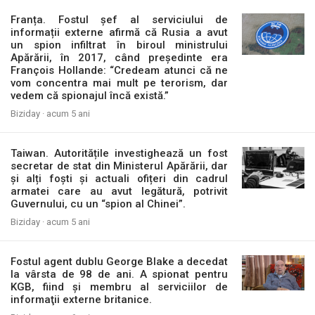
Franța. Fostul șef al serviciului de
informații externe afirmă că Rusia a avut
un spion infiltrat în biroul ministrului
Apărării, în 2017, când președinte era
François Hollande: “Credeam atunci că ne
vom concentra mai mult pe terorism, dar
vedem că spionajul încă există.”
Biziday ·
acum 5 ani
Taiwan. Autoritățile investighează un fost
secretar de stat din Ministerul Apărării, dar
și alți foști și actuali ofițeri din cadrul
armatei care au avut legătură, potrivit
Guvernului, cu un “spion al Chinei”.
Biziday ·
acum 5 ani
Fostul agent dublu George Blake a decedat
la vârsta de 98 de ani. A spionat pentru
KGB, fiind și membru al serviciilor de
informaţii externe britanice.