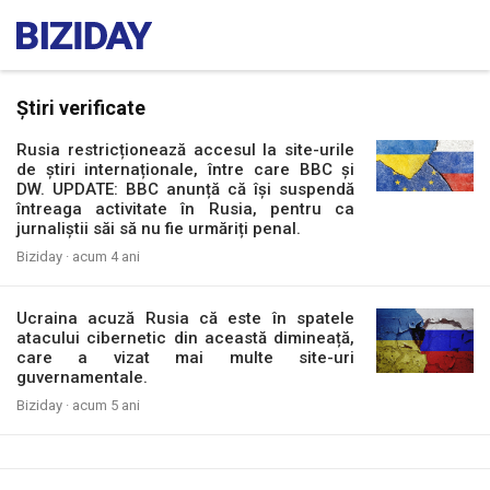
Știri verificate
Rusia restricționează accesul la site-urile
de știri internaționale, între care BBC și
DW. UPDATE: BBC anunță că își suspendă
întreaga activitate în Rusia, pentru ca
jurnaliștii săi să nu fie urmăriți penal.
Biziday ·
acum 4 ani
Ucraina acuză Rusia că este în spatele
atacului cibernetic din această dimineață,
care a vizat mai multe site-uri
guvernamentale.
Biziday ·
acum 5 ani