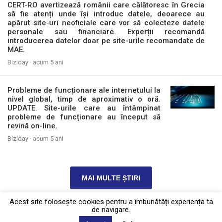
CERT-RO avertizează românii care călătoresc în Grecia
să fie atenți unde își introduc datele, deoarece au
apărut site-uri neoficiale care vor să colecteze datele
personale sau financiare. Experții recomandă
introducerea datelor doar pe site-urile recomandate de
MAE.
Biziday ·
acum 5 ani
Probleme de funcționare ale internetului la
nivel global, timp de aproximativ o oră.
UPDATE. Site-urile care au întâmpinat
probleme de funcționare au început să
revină on-line.
Biziday ·
acum 5 ani
MAI MULTE ȘTIRI
Acest site foloseşte cookies pentru a îmbunătăți experiența ta
de navigare.
Politica de confidențialitate
·
Contact