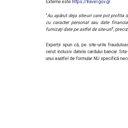
Externe este
https://travel.gov.gr.
“
Au apărut deja site-uri care pot profita d
cu caracter personal sau date financiar
furnizați date pe astfel de site-uri!
“, prec
Experții spun că, pe site-urile frauduloas
cerut inclusiv datele cardului bancar. Si
unui asatfel de formular NU specifică neces