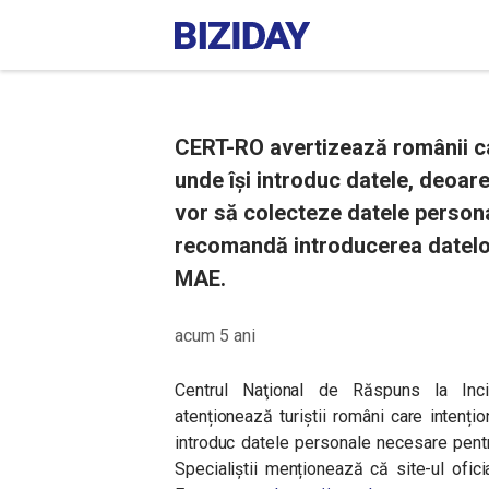
CERT-RO avertizează românii car
unde își introduc datele, deoare
vor să colecteze datele persona
recomandă introducerea datelo
MAE.
acum 5 ani
Centrul Naţional de Răspuns la Inci
atenționează turiștii români care intenți
introduc datele personale necesare pentru
Specialiștii menționează că site-ul ofici