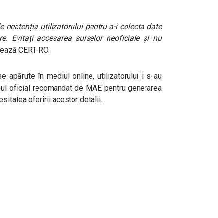
e neatenția utilizatorului pentru a-i colecta date
e. Evitați accesarea surselor neoficiale și nu
izează CERT-RO.
e apărute în mediul online, utilizatorului i s-au
te-ul oficial recomandat de MAE pentru generarea
itatea oferirii acestor detalii.