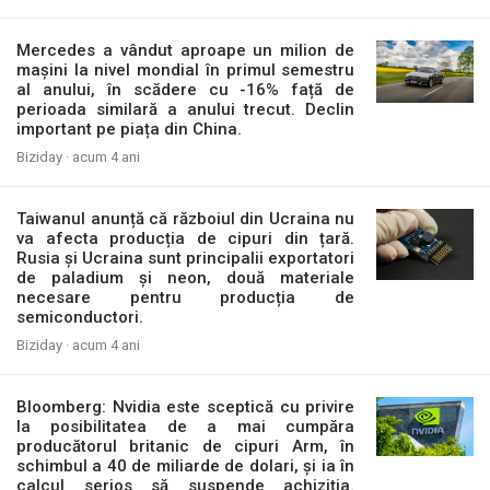
Mercedes a vândut aproape un milion de
mașini la nivel mondial în primul semestru
al anului, în scădere cu -16% față de
perioada similară a anului trecut. Declin
important pe piața din China.
Biziday ·
acum 4 ani
Taiwanul anunță că războiul din Ucraina nu
va afecta producția de cipuri din țară.
Rusia și Ucraina sunt principalii exportatori
de paladium și neon, două materiale
necesare pentru producția de
semiconductori.
Biziday ·
acum 4 ani
Bloomberg: Nvidia este sceptică cu privire
la posibilitatea de a mai cumpăra
producătorul britanic de cipuri Arm, în
schimbul a 40 de miliarde de dolari, și ia în
calcul serios să suspende achiziția.