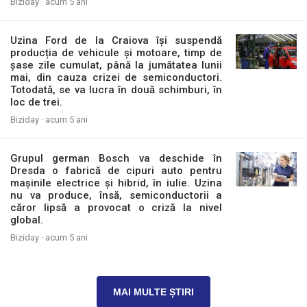
Biziday ·
acum 5 ani
Uzina Ford de la Craiova își suspendă
producția de vehicule și motoare, timp de
șase zile cumulat, până la jumătatea lunii
mai, din cauza crizei de semiconductori.
Totodată, se va lucra în două schimburi, în
loc de trei.
Biziday ·
acum 5 ani
Grupul german Bosch va deschide în
Dresda o fabrică de cipuri auto pentru
mașinile electrice și hibrid, în iulie. Uzina
nu va produce, însă, semiconductorii a
căror lipsă a provocat o criză la nivel
global.
Biziday ·
acum 5 ani
MAI MULTE ȘTIRI