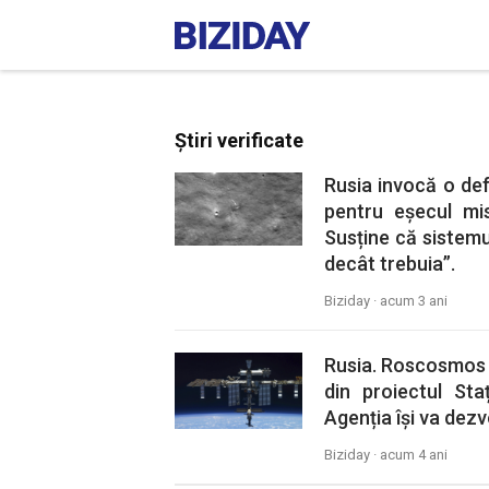
Știri verificate
Rusia invocă o def
pentru eșecul mis
Susține că sistemu
decât trebuia”.
Biziday ·
acum 3 ani
Rusia. Roscosmos a
din proiectul Sta
Agenția își va dezv
Biziday ·
acum 4 ani