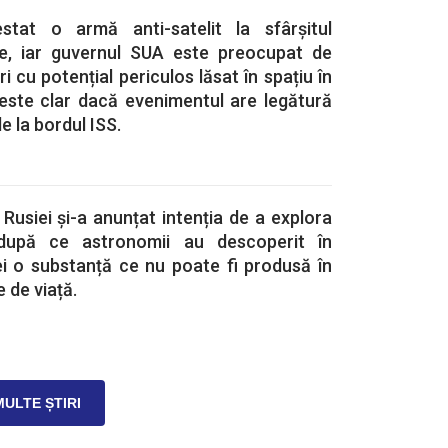
tat o armă anti-satelit la sfârșitul
te, iar guvernul SUA este preocupat de
 cu potențial periculos lăsat în spațiu în
 este clar dacă evenimentul are legătură
de la bordul ISS.
 Rusiei și-a anunțat intenția de a explora
după ce astronomii au descoperit în
i o substanță ce nu poate fi produsă în
 de viață.
MULTE ȘTIRI