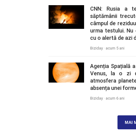
CNN: Rusia a tes
săptămânii trecu
câmpul de reziduuri
urma testului. Nu
cu o alertă de azi 
Biziday ·
acum 5 ani
Agenția Spațială a
Venus, la o zi 
atmosfera planete
absența unei forme
Biziday ·
acum 6 ani
MAI 