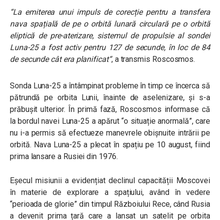
“
La emiterea unui impuls de corecție pentru a transfera
nava spațială de pe o orbită lunară circulară pe o orbită
eliptică de pre-aterizare, sistemul de propulsie al sondei
Luna-25 a fost activ pentru 127 de secunde, în loc de 84
de secunde cât era planificat
“
, a transmis Roscosmos.
Sonda Luna-25 a întâmpinat probleme în timp ce încerca să
pătrundă pe orbita Lunii, înainte de aselenizare, și s-a
prăbușit ulterior. În primă fază, Roscosmos informase că
la bordul navei Luna-25 a apărut “o situație anormală”, care
nu i-a permis să efectueze manevrele obișnuite intrării pe
orbită. Nava Luna-25 a plecat în spațiu pe 10 august, fiind
prima lansare a Rusiei din 1976.
Eșecul misiunii a evidențiat declinul capacității Moscovei
în materie de explorare a spațiului, având în vedere
“perioada de glorie” din timpul Războiului Rece, când Rusia
a devenit prima țară care a lansat un satelit pe orbita