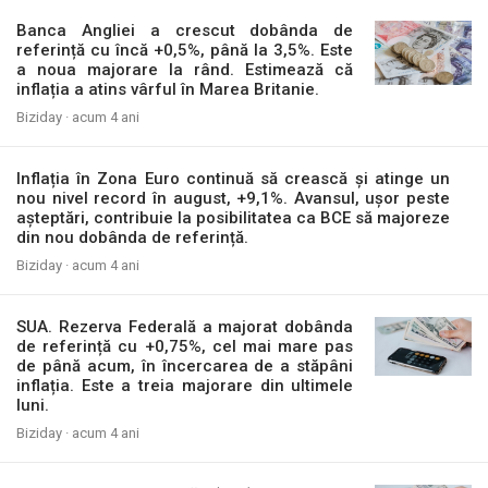
Banca Angliei a crescut dobânda de
referință cu încă +0,5%, până la 3,5%. Este
a noua majorare la rând. Estimează că
inflația a atins vârful în Marea Britanie.
Biziday ·
acum 4 ani
Inflația în Zona Euro continuă să crească și atinge un
nou nivel record în august, +9,1%. Avansul, ușor peste
așteptări, contribuie la posibilitatea ca BCE să majoreze
din nou dobânda de referință.
Biziday ·
acum 4 ani
SUA. Rezerva Federală a majorat dobânda
de referință cu +0,75%, cel mai mare pas
de până acum, în încercarea de a stăpâni
inflația. Este a treia majorare din ultimele
luni.
Biziday ·
acum 4 ani