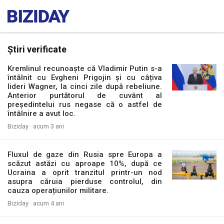
Știri verificate
Kremlinul recunoaște că Vladimir Putin s-a
întâlnit cu Evgheni Prigojin și cu câțiva
lideri Wagner, la cinci zile după rebeliune.
Anterior purtătorul de cuvânt al
președintelui rus negase că o astfel de
întâlnire a avut loc.
Biziday ·
acum 3 ani
Fluxul de gaze din Rusia spre Europa a
scăzut astăzi cu aproape 10%, după ce
Ucraina a oprit tranzitul printr-un nod
asupra căruia pierduse controlul, din
cauza operațiunilor militare.
Biziday ·
acum 4 ani