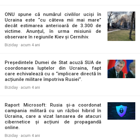
ONU spune că numărul civililor uciși în
Ucraina este “cu câteva mii mai mare”
decât estimarea anterioară de 3.300 de
victime. Anunțul, în urma misiunii de
observare în regiunile Kiev și Cernihiv.
Biziday ·
acum 4 ani
Președintele Dumei de Stat acuză SUA de
coordonarea luptelor din Ucraina, fapt
care echivalează cu o “implicare directă în
acțiunile militare împotriva Rusiei”.
Biziday ·
acum 4 ani
Raport Microsoft: Rusia și-a coordonat
campania militară cu un război hibrid în
Ucraina, care a vizat lansarea de atacuri
cibernetice și acțiuni de propagandă
online.
Biziday ·
acum 4 ani