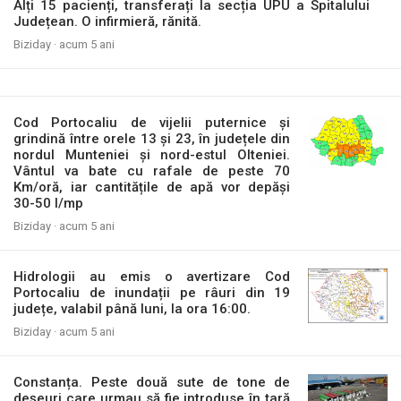
Alți 15 pacienți, transferați la secția UPU a Spitalului
Județean. O infirmieră, rănită.
Biziday ·
acum 5 ani
Cod Portocaliu de vijelii puternice și
grindină între orele 13 și 23, în județele din
nordul Munteniei și nord-estul Olteniei.
Vântul va bate cu rafale de peste 70
Km/oră, iar cantitățile de apă vor depăși
30-50 l/mp
Biziday ·
acum 5 ani
Hidrologii au emis o avertizare Cod
Portocaliu de inundații pe râuri din 19
județe, valabil până luni, la ora 16:00.
Biziday ·
acum 5 ani
Constanța. Peste două sute de tone de
deșeuri care urmau să fie introduse în țară