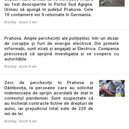
au fost descoperite în Portul Sud Agigea.
Urmau să ajungă în județul Prahova. Cele
10 containere vor fi returnate în Germania.
Biziday ·
acum 5 ani
Prahova. Ample percheziții ale polițiștilor, într-un dosar
de corupție și furt de energie electrică. Din primele
informații, sunt vizați și angajați ai Electrica. Compania
precizează că sprijină investigația și va coopera cu
autoritățile.
Biziday ·
acum 6 ani
Zeci de percheziții în Prahova și
Dâmbovița, la persoane care au solicitat
indemnizația de sprijin acordată de stat în
contextul pandemiei. Sunt suspectate că
au încheiat contracte fictive de drepturi de
autor, iar prejudiciul total este de 220 de
mii de lei.
Biziday ·
acum 6 ani