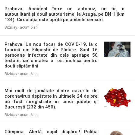
Prahova. Accident între un autobuz, un tir, o
autoutilitară și două autoturisme, la Azuga, pe DN 1 (km
134). Circulația este oprită pe ambele sensuri.
Biziday ·
acum 6 ani
Prahova. Un nou focar de COVID-19, la o
fabrică din Filipeștii de Pădure. Sunt 16
persoane infectate din cele aproape 50
testate, iar unitatea a fost închisă pentru
două săptămâni
Biziday ·
acum 6 ani
Mai mult de jumătate dintre cazurile de
coronavirus depistate în ultimele 24 de ore
au fost înregistrate în cinci județe și
București (232 din 450).
Biziday ·
acum 6 ani
Câmpina. Alertă, copil dispărut! Poliția