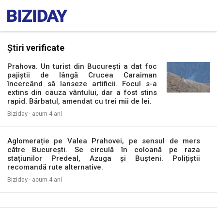
Știri verificate
Prahova. Un turist din București a dat foc
pajiștii de lângă Crucea Caraiman
încercând să lanseze artificii. Focul s-a
extins din cauza vântului, dar a fost stins
rapid. Bărbatul, amendat cu trei mii de lei.
Biziday ·
acum 4 ani
Aglomerație pe Valea Prahovei, pe sensul de mers
către București. Se circulă în coloană pe raza
stațiunilor Predeal, Azuga și Bușteni. Polițiștii
recomandă rute alternative.
Biziday ·
acum 4 ani