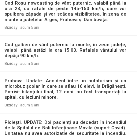
Cod Roșu nowcasting de vânt puternic, valabil până la
ora 23, cu rafale de peste 145-150 km/h, care vor
spulbera zăpada și vor scădea vizibilitatea, în zona de
munte a județelor Argeș, Prahova și Dâmbovița.
Biziday ·
acum 5 ani
Cod galben de vânt puternic la munte, în zece județe,
valabil până astăzi la ora 15:00. Rafalele vântului vor
depăși 90 km/h.
Biziday ·
acum 5 ani
Prahova. Update: Accident între un autoturism și un
microbuz școlar în care se aflau 16 elevi, la Drăgănești.
Potrivit bilanțului final, 12 copii au fost transportați la
spital, cu leziuni minore.
Biziday ·
acum 5 ani
Ploiești. UPDATE: Doi pacienți au decedat în incendiul
de la Spitalul de Boli Infecțioase Movila (suport Covid).
Unitatea nu avea autorizație de securitate la incendiu.