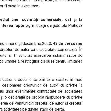
nscrisuri sub semnătură privată, fals în declarații
r fi puse în executare.
ediul unei societăți comerciale, cât și la
miterea faptelor,
în locații din județele Prahova
ile noiembrie și decembrie 2020,
43 de persoane
 drepturi de autor cu o societate comercială. În
ite ar fi solicitat acordarea indemnizației de
 ca urmare a restricțiilor dispuse pentru limitarea
 electronic documente prin care atestau în mod
e cesionarea drepturilor de autor cu privire la
cadrul unor evenimente contractate de societatea
t și o declarație pe propria răspundere cu privire
nerea de venituri din drepturi de autor și drepturi
 activitatea pe durata stării de alertă.