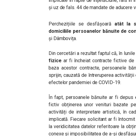
implicate în fapte de înșelăciune, fals în î
și uz de fals. 44 de mandate de aducere vo
Perchezițiile se desfășoară
atât la s
domiciliile persoanelor bănuite de co
și Dâmbovița.
Din cercetări a rezultat faptul că, în lun
fizice
ar fi încheiat contracte fictive de
baza acestor contracte, persoanele bănu
sprijin, cauzată de întreruperea activității
efectelor pandemiei de COVID-19.
În fapt, persoanele bănuite ar fi depus
fictiv obținerea unor venituri bazate p
activități de interpretare artistică, în 
implicată. Fiecare solicitant ar fi întocmi
la veridicitatea datelor referitoare la obți
conexe și imposibilitatea de a-și desfășura