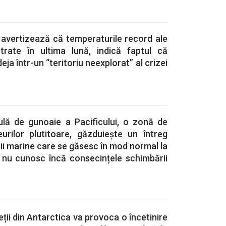
 avertizează că temperaturile record ale
strate în ultima lună, indică faptul că
eja într-un “teritoriu neexplorat” al crizei
ulă de gunoaie a Pacificului, o zonă de
rilor plutitoare, găzduiește un întreg
i marine care se găsesc în mod normal la
i nu cunosc încă consecințele schimbării
ții din Antarctica va provoca o încetinire