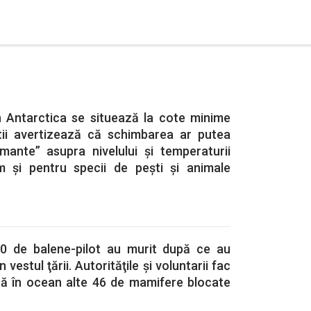
 Antarctica se situează la cote minime
iştii avertizează că schimbarea ar putea
mante” asupra nivelului şi temperaturii
m şi pentru specii de peşti şi animale
50 de balene-pilot au murit după ce au
 vestul ţării. Autorităţile şi voluntarii fac
că în ocean alte 46 de mamifere blocate