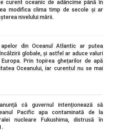
re curent oceanic de adâncime până în
ea modifica clima timp de secole și ar
terea nivelului mării.
a apelor din Oceanul Atlantic ar putea
ncălzirii globale, și astfel ar aduce valuri
 Europa. Prin topirea ghețarilor de apă
itatea Oceanului, iar curentul nu se mai
anunță că guvernul intenționează să
eanul Pacific apa contaminată de la
ralei nucleare Fukushima, distrusă în
1.