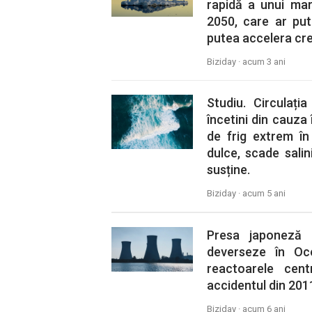
rapidă a unui ma
2050, care ar put
putea accelera creș
Biziday ·
acum 3 ani
Studiu. Circulați
încetini din cauza î
de frig extrem în
dulce, scade salin
susține.
Biziday ·
acum 5 ani
Presa japoneză 
deverseze în Oc
reactoarele cent
accidentul din 201
Biziday ·
acum 6 ani