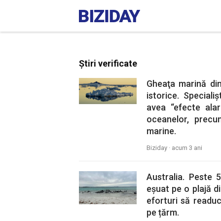
Știri verificate
Gheaţa marină din
istorice. Special
avea “efecte alar
oceanelor, precu
marine.
Biziday ·
acum 3 ani
Australia. Peste 
eșuat pe o plajă din
eforturi să readu
pe țărm.