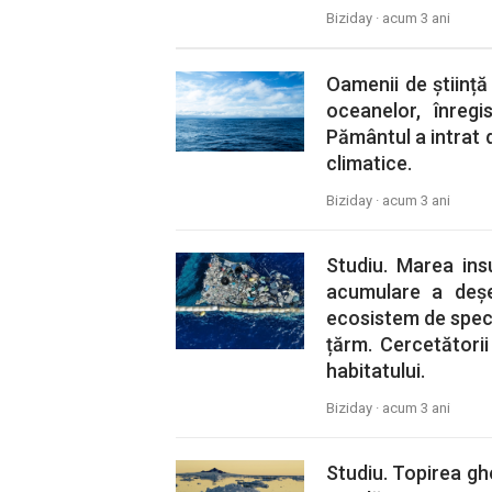
Biziday ·
acum 3 ani
Oamenii de știință
oceanelor, înregi
Pământul a intrat d
climatice.
Biziday ·
acum 3 ani
Studiu. Marea ins
acumulare a deșeu
ecosistem de speci
țărm. Cercetători
habitatului.
Biziday ·
acum 3 ani
Studiu. Topirea ghe