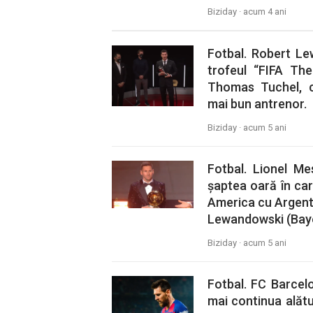
Biziday ·
acum 4 ani
Fotbal. Robert L
trofeul “FIFA Th
Thomas Tuchel, c
mai bun antrenor.
Biziday ·
acum 5 ani
Fotbal. Lionel Me
șaptea oară în car
America cu Argent
Lewandowski (Baye
Biziday ·
acum 5 ani
Fotbal. FC Barcel
mai continua alătu