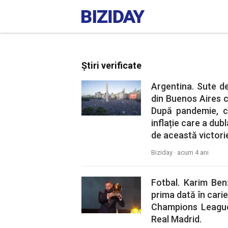
Știri verificate
Argentina. Sute de
din Buenos Aires 
După pandemie, cr
inflație care a dubl
de această victorie
Biziday ·
acum 4 ani
Fotbal. Karim Ben
prima dată în cari
Champions League ș
Real Madrid.