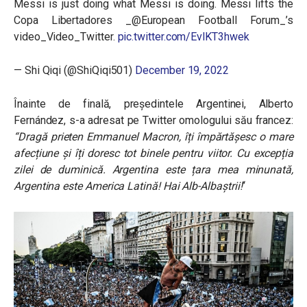
Messi is just doing what Messi is doing. Messi lifts the
Copa Libertadores _@European Football Forum_’s
video_Video_Twitter.
pic.twitter.com/EvlKT3hwek
— Shi Qiqi (@ShiQiqi501)
December 19, 2022
Înainte de finală, președintele Argentinei, Alberto
Fernández, s-a adresat pe Twitter omologului său francez:
“
Dragă prieten Emmanuel Macron, îți împărtășesc o mare
afecțiune și îți doresc tot binele pentru viitor. Cu excepția
zilei de duminică. Argentina este țara mea minunată,
Argentina este America Latină! Hai Alb-Albaștrii!
“