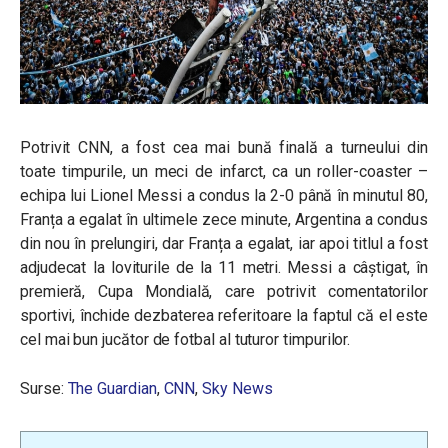
Potrivit CNN, a fost cea mai bună finală a turneului din
toate timpurile, un meci de infarct, ca un roller-coaster –
echipa lui Lionel Messi a condus la 2-0 până în minutul 80,
Franța a egalat în ultimele zece minute, Argentina a condus
din nou în prelungiri, dar Franța a egalat, iar apoi titlul a fost
adjudecat la loviturile de la 11 metri. Messi a câștigat, în
premieră, Cupa Mondială, care potrivit comentatorilor
sportivi, închide dezbaterea referitoare la faptul că el este
cel mai bun jucător de fotbal al tuturor timpurilor.
Surse:
The Guardian
,
CNN
,
Sky News