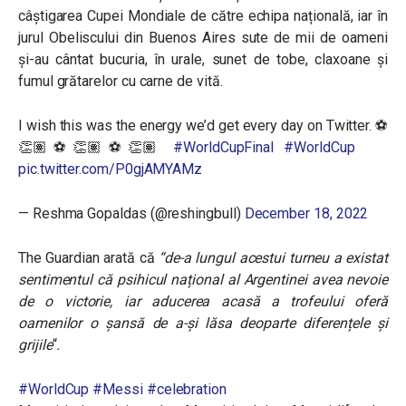
câștigarea Cupei Mondiale de către echipa națională, iar în
jurul Obeliscului din Buenos Aires sute de mii de oameni
și-au cântat bucuria, în urale, sunet de tobe, claxoane și
fumul grătarelor cu carne de vită.
I wish this was the energy we’d get every day on Twitter. ⚽️
👏🏽⚽️👏🏽⚽️👏🏽
#WorldCupFinal
#WorldCup
pic.twitter.com/P0gjAMYAMz
— Reshma Gopaldas (@reshingbull)
December 18, 2022
The Guardian arată că
“
de-a lungul acestui turneu a existat
sentimentul că psihicul național al Argentinei avea nevoie
de o victorie, iar aducerea acasă a trofeului oferă
oamenilor o șansă de a-și lăsa deoparte diferențele și
grijile
“
.
#WorldCup
#Messi
#celebration