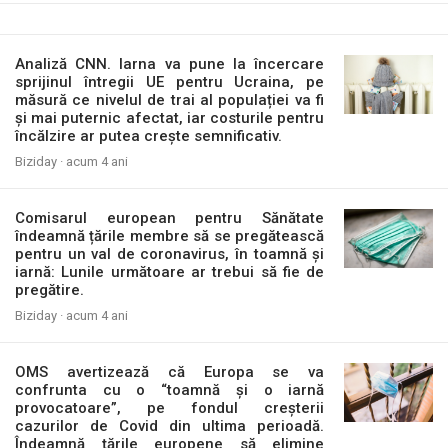
Analiză CNN. Iarna va pune la încercare
sprijinul întregii UE pentru Ucraina, pe
măsură ce nivelul de trai al populației va fi
și mai puternic afectat, iar costurile pentru
încălzire ar putea crește semnificativ.
Biziday ·
acum 4 ani
Comisarul european pentru Sănătate
îndeamnă țările membre să se pregătească
pentru un val de coronavirus, în toamnă și
iarnă: Lunile următoare ar trebui să fie de
pregătire.
Biziday ·
acum 4 ani
OMS avertizează că Europa se va
confrunta cu o “toamnă și o iarnă
provocatoare”, pe fondul creșterii
cazurilor de Covid din ultima perioadă.
Îndeamnă țările europene să elimine