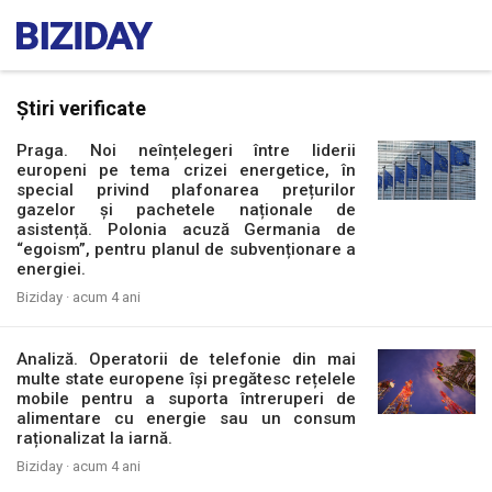
Știri verificate
Praga. Noi neînțelegeri între liderii
europeni pe tema crizei energetice, în
special privind plafonarea prețurilor
gazelor și pachetele naționale de
asistență. Polonia acuză Germania de
“egoism”, pentru planul de subvenționare a
energiei.
Biziday ·
acum 4 ani
Analiză. Operatorii de telefonie din mai
multe state europene își pregătesc rețelele
mobile pentru a suporta întreruperi de
alimentare cu energie sau un consum
raționalizat la iarnă.
Biziday ·
acum 4 ani