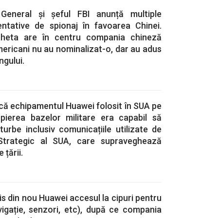
General și șeful FBI anunță multiple
entative de spionaj în favoarea Chinei.
cheta are în centru compania chineză
americani nu au nominalizat-o, dar au adus
ngului.
t că echipamentul Huawei folosit în SUA pe
opierea bazelor militare era capabil să
urbe inclusiv comunicațiile utilizate de
trategic al SUA, care supraveghează
 țării.
is din nou Huawei accesul la cipuri pentru
gație, senzori, etc), după ce compania