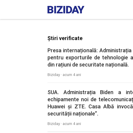
Știri verificate
Presa internațională: Administrația
pentru exporturile de tehnologie 
din rațiuni de securitate națională.
Biziday ·
acum 4 ani
SUA. Administrația Biden a int
echipamente noi de telecomunicaț
Huawei și ZTE. Casa Albă invocă 
securității naționale”.
Biziday ·
acum 4 ani