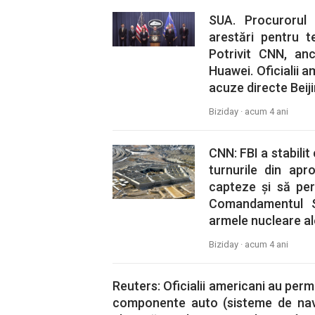
SUA. Procurorul 
arestări pentru t
Potrivit CNN, an
Huawei. Oficialii 
acuze directe Beiji
Biziday ·
acum 4 ani
CNN: FBI a stabili
turnurile din apr
capteze și să pert
Comandamentul S
armele nucleare ale
Biziday ·
acum 4 ani
Reuters: Oficialii americani au perm
componente auto (sisteme de navi