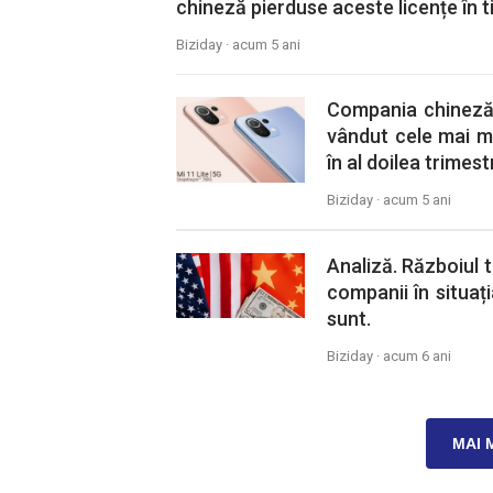
chineză pierduse aceste licențe în 
Biziday ·
acum 5 ani
Compania chineză 
vândut cele mai m
în al doilea trimest
Biziday ·
acum 5 ani
Analiză. Războiul t
companii în situaț
sunt.
Biziday ·
acum 6 ani
MAI 