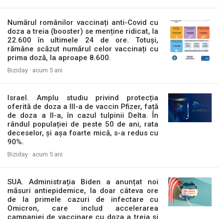
Numărul românilor vaccinați anti-Covid cu
doza a treia (booster) se menține ridicat, la
22.600 în ultimele 24 de ore. Totuși,
rămâne scăzut numărul celor vaccinați cu
prima doză, la aproape 8.600.
Biziday ·
acum 5 ani
Israel. Amplu studiu privind protecția
oferită de doza a III-a de vaccin Pfizer, față
de doza a II-a, în cazul tulpinii Delta. În
rândul populației de peste 50 de ani, rata
deceselor, și așa foarte mică, s-a redus cu
90%.
Biziday ·
acum 5 ani
SUA. Administrația Biden a anunțat noi
măsuri antiepidemice, la doar câteva ore
de la primele cazuri de infectare cu
Omicron, care includ accelerarea
campaniei de vaccinare cu doza a treia și