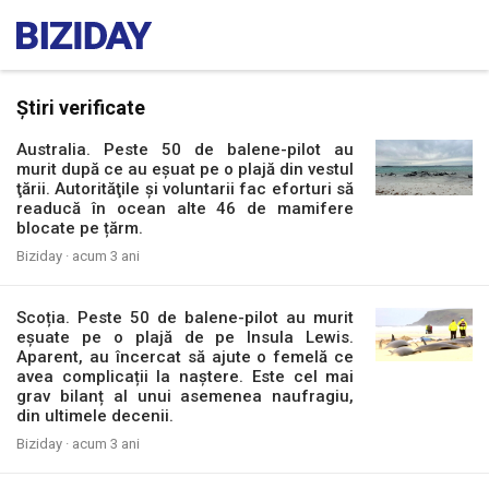
Știri verificate
Australia. Peste 50 de balene-pilot au
murit după ce au eșuat pe o plajă din vestul
ţării. Autorităţile şi voluntarii fac eforturi să
readucă în ocean alte 46 de mamifere
blocate pe țărm.
Biziday ·
acum 3 ani
Scoția. Peste 50 de balene-pilot au murit
eșuate pe o plajă de pe Insula Lewis.
Aparent, au încercat să ajute o femelă ce
avea complicații la naștere. Este cel mai
grav bilanț al unui asemenea naufragiu,
din ultimele decenii.
Biziday ·
acum 3 ani