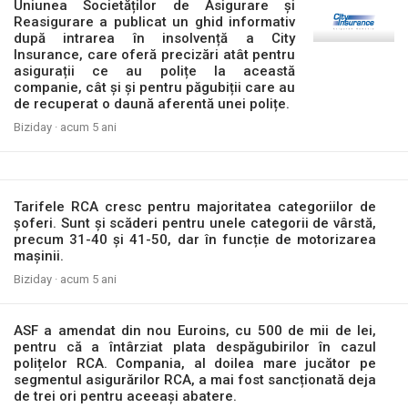
Uniunea Societăților de Asigurare și
Reasigurare a publicat un ghid informativ
după intrarea în insolvență a City
Insurance, care oferă precizări atât pentru
asigurații ce au polițe la această
companie, cât și și pentru păgubiții care au
de recuperat o daună aferentă unei polițe.
Biziday ·
acum 5 ani
Tarifele RCA cresc pentru majoritatea categoriilor de
șoferi. Sunt și scăderi pentru unele categorii de vârstă,
precum 31-40 și 41-50, dar în funcție de motorizarea
mașinii.
Biziday ·
acum 5 ani
ASF a amendat din nou Euroins, cu 500 de mii de lei,
pentru că a întârziat plata despăgubirilor în cazul
polițelor RCA. Compania, al doilea mare jucător pe
segmentul asigurărilor RCA, a mai fost sancționată deja
de trei ori pentru aceeași abatere.