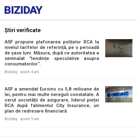
Știri verificate
ASF propune plafonarea polițelor RCA la
nivelul tarifelor de referință, pe o perioadă
de șase luni. Măsura, după ce autoritatea a
semnalat “tendințe speculative asupra
consumatorilor“.
Biziday ·
acum 4 ani
ASF a amendat Euroins cu 5,8 milioane de
lei, pentru mai multe nereguli constatate. A
cerut societății de asigurare, liderul pieței
RCA după falimentul City Insurance, un
plan de redresare financiară.
Biziday ·
acum 5 ani