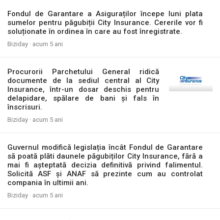
Fondul de Garantare a Asiguraților începe luni plata
sumelor pentru păgubiții City Insurance. Cererile vor fi
soluționate în ordinea în care au fost înregistrate.
Biziday ·
acum 5 ani
Procurorii Parchetului General ridică
documente de la sediul central al City
Insurance, într-un dosar deschis pentru
delapidare, spălare de bani și fals în
înscrisuri.
Biziday ·
acum 5 ani
Guvernul modifică legislația încât Fondul de Garantare
să poată plăti daunele păgubiților City Insurance, fără a
mai fi așteptată decizia definitivă privind falimentul.
Solicită ASF și ANAF să prezinte cum au controlat
compania în ultimii ani.
Biziday ·
acum 5 ani