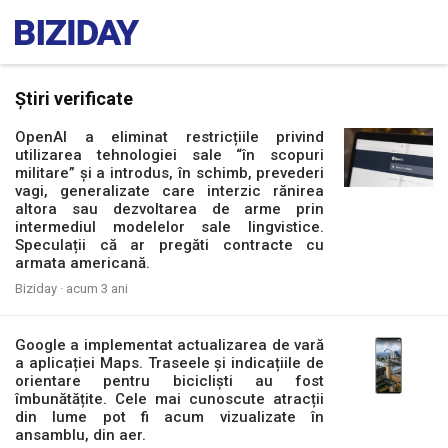
Știri verificate
OpenAI a eliminat restricțiile privind
utilizarea tehnologiei sale “în scopuri
militare” și a introdus, în schimb, prevederi
vagi, generalizate care interzic rănirea
altora sau dezvoltarea de arme prin
intermediul modelelor sale lingvistice.
Speculații că ar pregăti contracte cu
armata americană.
Biziday ·
acum 3 ani
Google a implementat actualizarea de vară
a aplicației Maps. Traseele și indicațiile de
orientare pentru bicicliști au fost
îmbunătățite. Cele mai cunoscute atracții
din lume pot fi acum vizualizate în
ansamblu, din aer.