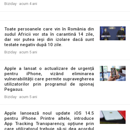
Biziday ·
acum 4 ani
Toate persoanele care vin în România din
sudul Africii vor sta în carantină 14 zile,
dar vor putea ieși din izolare dacă sunt
testate negativ după 10 zile.
Biziday ·
acum 5 ani
Apple a lansat o actualizare de urgență
pentru iPhone, vizând eliminarea
vulnerabilității care permite supravegherea
utilizatorilor prin programul de spionaj
Pegasus.
Biziday ·
acum 5 ani
Apple lansează noul update iOS 14.5
pentru iPhone. Printre altele, introduce
App Tracking Transparency, opțiune prin
care utilizatorul trebuie să-și dea acordul