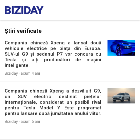
Știri verificate
Compania chineză Xpeng a lansat două
vehicule electrice pe piața din Europa.
SUV-ul G9 și sedanul P7 vor concura cu
Tesla și alți producători de mașini
inteligente.
Biziday ·
acum 4 ani
Compania chineză Xpeng a dezvăluit G9,
un SUV electric destinat piețelor
internaționale, considerat un posibil rival
pentru Tesla Model Y. Este programat
pentru lansare după jumătatea anului viitor.
Biziday ·
acum 5 ani