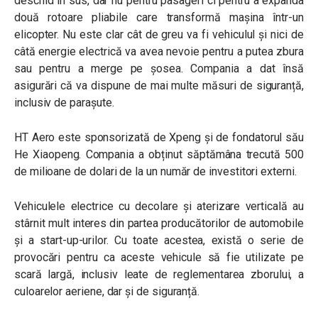
deschid în sus, dar nu pentru pasageri ci pentru a expanda
două rotoare pliabile care transformă mașina într-un
elicopter. Nu este clar cât de greu va fi vehiculul și nici de
câtă energie electrică va avea nevoie pentru a putea zbura
sau pentru a merge pe șosea. Compania a dat însă
asigurări că va dispune de mai multe măsuri de siguranță,
inclusiv de parașute.
HT Aero este sponsorizată de Xpeng și de fondatorul său
He Xiaopeng. Compania a obținut săptămâna trecută 500
de milioane de dolari de la un număr de investitori externi.
Vehiculele electrice cu decolare și aterizare verticală au
stârnit mult interes din partea producătorilor de automobile
și a start-up-urilor. Cu toate acestea, există o serie de
provocări pentru ca aceste vehicule să fie utilizate pe
scară largă, inclusiv leate de reglementarea zborului, a
culoarelor aeriene, dar și de siguranță.