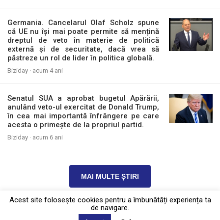
Germania. Cancelarul Olaf Scholz spune
că UE nu își mai poate permite să mențină
dreptul de veto în materie de politică
externă și de securitate, dacă vrea să
păstreze un rol de lider în politica globală.
Biziday ·
acum 4 ani
Senatul SUA a aprobat bugetul Apărării,
anulând veto-ul exercitat de Donald Trump,
în cea mai importantă înfrângere pe care
acesta o primește de la propriul partid.
Biziday ·
acum 6 ani
MAI MULTE ȘTIRI
Acest site foloseşte cookies pentru a îmbunătăți experiența ta
de navigare.
Politica de confidențialitate
·
Contact