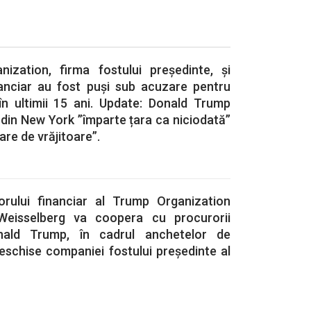
ization, firma fostului președinte, și
nanciar au fost puși sub acuzare pentru
 în ultimii 15 ani. Update: Donald Trump
a din New York ”împarte țara ca niciodată”
are de vrăjitoare”.
orului financiar al Trump Organization
Weisselberg va coopera cu procurorii
onald Trump, în cadrul anchetelor de
eschise companiei fostului președinte al