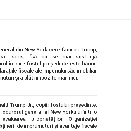
eneral din New York cere familiei Trump,
icat scris, “să nu se mai sustragă
arul în care fostul președinte este bănuit
rațiile fiscale ale imperiului său imobiliar
uturi și a plăti impozite mai mici.
ald Trump Jr., copiii fostului președinte,
procurorul general al New Yorkului într-o
evaluarea proprietăților Organizației
ținerii de împrumuturi și avantaje fiscale