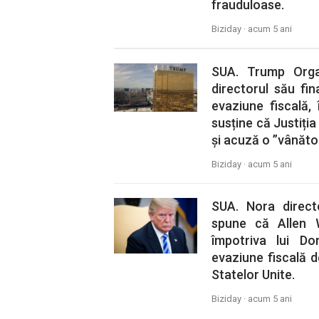
frauduloase.
Biziday ·
acum 5 ani
SUA. Trump Organ
directorul său fi
evaziune fiscală,
susține că Justiți
și acuză o ”vânăto
Biziday ·
acum 5 ani
SUA. Nora direct
spune că Allen 
împotriva lui D
evaziune fiscală d
Statelor Unite.
Biziday ·
acum 5 ani