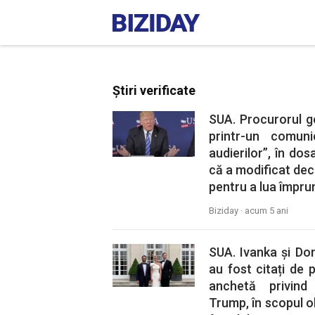
Știri verificate
SUA. Procurorul g
printr-un comun
audierilor”, în dos
că a modificat decla
pentru a lua împrum
Biziday ·
acum 5 ani
SUA. Ivanka și Don
au fost citați de 
anchetă privind 
Trump, în scopul ob