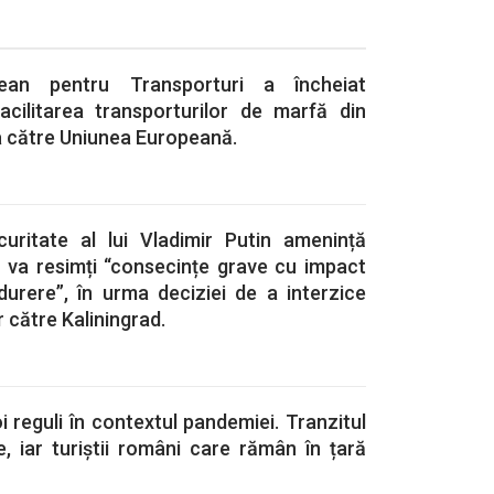
ean pentru Transporturi a încheiat
facilitarea transporturilor de marfă din
a către Uniunea Europeană.
curitate al lui Vladimir Putin amenință
a va resimți “consecințe grave cu impact
durere”, în urma deciziei de a interzice
r către Kaliningrad.
reguli în contextul pandemiei. Tranzitul
 iar turiștii români care rămân în țară