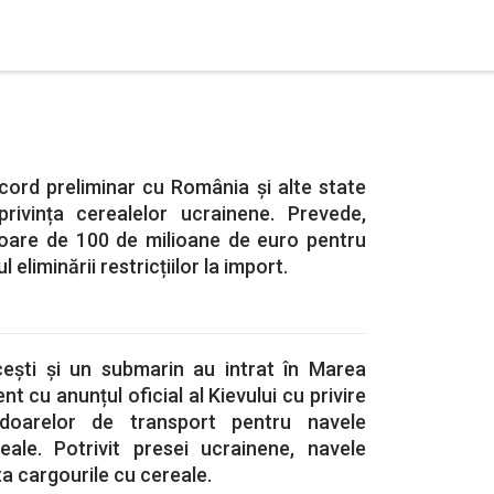
cord preliminar cu România și alte state
rivința cerealelor ucrainene. Prevede,
utoare de 100 de milioane de euro pentru
l eliminării restricțiilor la import.
ești și un submarin au intrat în Marea
 cu anunțul oficial al Kievului cu privire
ridoarelor de transport pentru navele
ale. Potrivit presei ucrainene, navele
ta cargourile cu cereale.