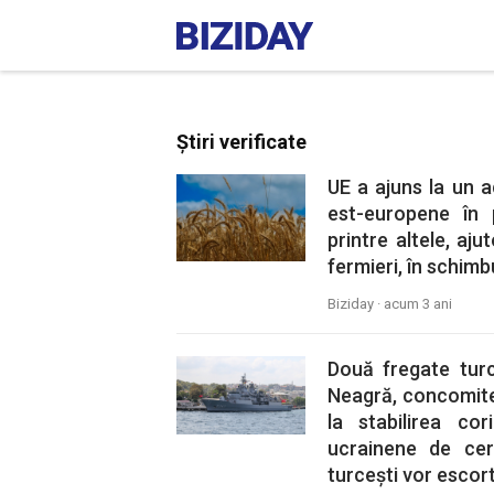
Știri verificate
UE a ajuns la un a
est-europene în p
printre altele, aj
fermieri, în schimbu
Biziday ·
acum 3 ani
Două fregate turc
Neagră, concomitent
la stabilirea co
ucrainene de cere
turcești vor escor