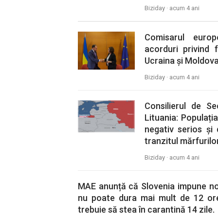
Biziday ·
acum 4 ani
Comisarul europ
acorduri privind 
Ucraina și Moldov
Biziday ·
acum 4 ani
Consilierul de Se
Lituania: Populați
negativ serios și 
tranzitul mărfurilo
Biziday ·
acum 4 ani
MAE anunță că Slovenia impune noi 
nu poate dura mai mult de 12 ore,
trebuie să stea în carantină 14 zile.