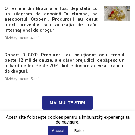
O femeie din Brazilia a fost depistată cu
un kilogram de cocaină în stomac, pe
aeroportul Otopeni. Procurorii au cerut
arest preventiv, sub acuzația de trafic
internațional de droguri.
Biziday ·
acum 4 ani
Raport DIICOT: Procurorii au soluționat anul trecut
peste 12 mii de cauze, ale căror prejudicii depășesc un
miliard de lei. Peste 70% dintre dosare au vizat traficul
de droguri.
Biziday ·
acum 5 ani
MAI MULTE ȘTIRI
Acest site foloseşte cookies pentru a îmbunătăți experiența ta
de navigare.
Politica de confidențialitate
·
Contact
Accept
Refuz
2026 © Biziday