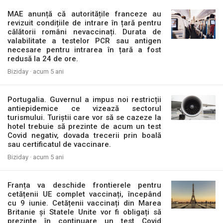
MAE anunță că autoritățile franceze au
revizuit condițiile de intrare în țară pentru
călătorii români nevaccinați. Durata de
valabilitate a testelor PCR sau antigen
necesare pentru intrarea în țară a fost
redusă la 24 de ore.
Biziday ·
acum 5 ani
Portugalia. Guvernul a impus noi restricții
antiepidemice ce vizează sectorul
turismului. Turiștii care vor să se cazeze la
hotel trebuie să prezinte de acum un test
Covid negativ, dovada trecerii prin boală
sau certificatul de vaccinare.
Biziday ·
acum 5 ani
Franța va deschide frontierele pentru
cetățenii UE complet vaccinați, începând
cu 9 iunie. Cetățenii vaccinați din Marea
Britanie și Statele Unite vor fi obligați să
prezinte în continuare un test Covid