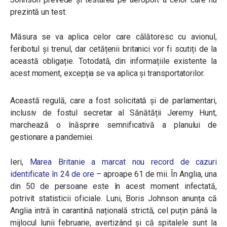
prezintă un test.
Măsura se va aplica celor care călătoresc cu avionul,
feribotul și trenul, dar cetățenii britanici vor fi scutiți de la
această obligație. Totodată, din informațiile existente la
acest moment, excepția se va aplica și transportatorilor.
Această regulă, care a fost solicitată și de parlamentari,
inclusiv de fostul secretar al Sănătății Jeremy Hunt,
marchează o înăsprire semnificativă a planului de
gestionare a pandemiei.
Ieri,
Marea Britanie a marcat nou record de cazuri
identificate în 24 de ore
– aproape 61 de mii. În Anglia, una
din 50 de persoane este în acest moment infectată,
potrivit statisticii oficiale. Luni, Boris Johnson anunța că
Anglia intră în carantină națională strictă, cel puțin până la
mijlocul lunii februarie, avertizând și că spitalele sunt la