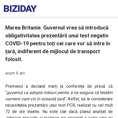
Marea Britanie. Guvernul vrea să introducă
obligativitatea prezentării unui test negativ
COVID-19 pentru toți cei care vor să intre în
țară, indiferent de mijlocul de transport
folosit.
acum 6 ani
Premierul a declarat marți la conferința de presă că
“
guvernul va adopta măsuri pentru a ne asigura că testăm
oamenii care vin în această țară
“. Astfel, se ia considerare
necesitatea prezentării unui test PCR, realizat cu cel mult
72 de ore înainte. Nu este clar dacă planul anunțat de
Johnson prevede și testarea pe aeroport a celor care nu