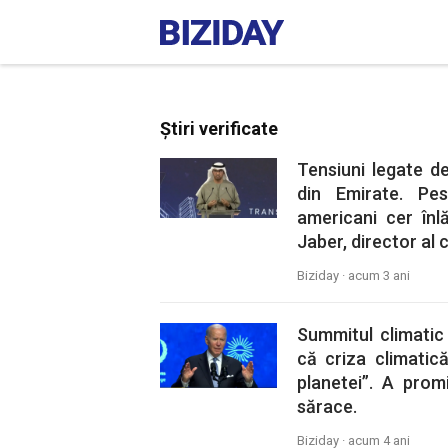
Știri verificate
Tensiuni legate d
din Emirate. Pe
americani cer înl
Jaber, director al 
Biziday ·
acum 3 ani
Summitul climatic
că criza climatică
planetei”. A prom
sărace.
Biziday ·
acum 4 ani