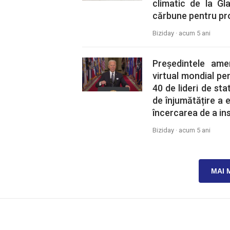
climatic de la Gl
cărbune pentru pro
Biziday ·
acum 5 ani
Președintele am
virtual mondial pen
40 de lideri de st
de înjumătățire a e
încercarea de a ins
Biziday ·
acum 5 ani
MAI 