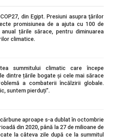
COP27, din Egipt. Presiuni asupra ţărilor
pecte promisiunea de a ajuta cu 100 de
i anual țările sărace, pentru diminuarea
ilor climatice.
ntea summitului climatic care începe
le dintre țările bogate și cele mai sărace
roblemă a combaterii încălzirii globale.
ic, suntem pierduți”.
 cărbune aproape s-a dublat în octombrie
rioadă din 2020, până la 27 de milioane de
licate la câteva zile după ce la summitul