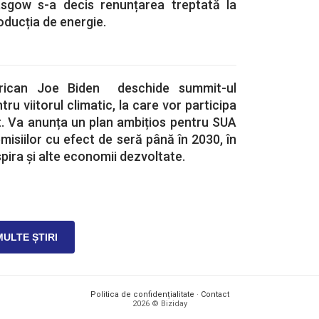
asgow s-a decis renunțarea treptată la
ducția de energie.
erican Joe Biden deschide summit-ul
tru viitorul climatic, la care vor participa
at. Va anunța un plan ambițios pentru SUA
misiilor cu efect de seră până în 2030, în
pira și alte economii dezvoltate.
MULTE ȘTIRI
Politica de confidențialitate
·
Contact
2026 © Biziday