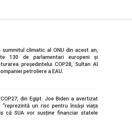
e summitul climatic al ONU din acest an,
ste 130 de parlamentari europeni și
ăturarea președintelui COP28, Sultan Al
companiei petroliere a EAU.
 COP27, din Egipt. Joe Biden a avertizat
 “reprezintă un risc pentru însăși viața
is că SUA vor susține financiar statele