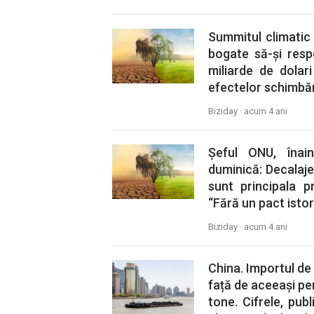
Summitul climatic 
bogate să-și res
miliarde de dolar
efectelor schimbăr
Biziday ·
acum 4 ani
Șeful ONU, înai
duminică: Decalaje
sunt principala p
“Fără un pact istor
Biziday ·
acum 4 ani
China. Importul de
față de aceeași pe
tone. Cifrele, pub