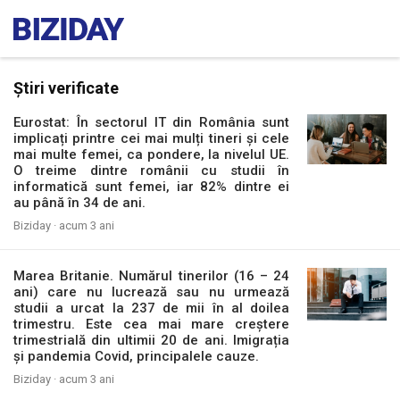
Știri verificate
Eurostat: În sectorul IT din România sunt
implicați printre cei mai mulți tineri și cele
mai multe femei, ca pondere, la nivelul UE.
O treime dintre românii cu studii în
informatică sunt femei, iar 82% dintre ei
au până în 34 de ani.
Biziday ·
acum 3 ani
Marea Britanie. Numărul tinerilor (16 – 24
ani) care nu lucrează sau nu urmează
studii a urcat la 237 de mii în al doilea
trimestru. Este cea mai mare creștere
trimestrială din ultimii 20 de ani. Imigrația
și pandemia Covid, principalele cauze.
Biziday ·
acum 3 ani