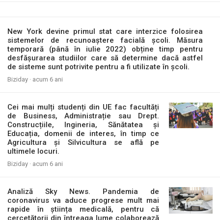
New York devine primul stat care interzice folosirea
sistemelor de recunoaștere facială școli. Măsura
temporară (până în iulie 2022) obține timp pentru
desfășurarea studiilor care să determine dacă astfel
de sisteme sunt potrivite pentru a fi utilizate în școli.
Biziday ·
acum 6 ani
Cei mai mulți studenți din UE fac facultăți
de Business, Administrație sau Drept.
Construcțiile, Ingineria, Sănătatea și
Educația, domenii de interes, în timp ce
Agricultura și Silvicultura se află pe
ultimele locuri.
Biziday ·
acum 6 ani
Analiză Sky News. Pandemia de
coronavirus va aduce progrese mult mai
rapide în știința medicală, pentru că
cercetătorii din întreaga lume colaborează