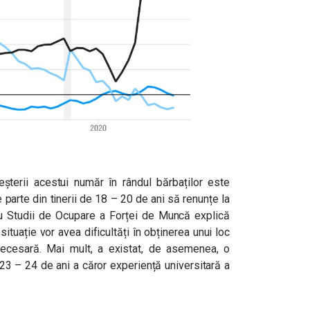
eșterii acestui număr în rândul bărbaților este
parte din tinerii de 18 – 20 de ani să renunțe la
tru Studii de Ocupare a Forței de Muncă explică
situație vor avea dificultăți în obținerea unui loc
ecesară. Mai mult, a existat, de asemenea, o
e 23 – 24 de ani a căror experiență universitară a