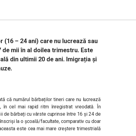
r (16 – 24 ani) care nu lucrează sau
 de mii în al doilea trimestru. Este
ă din ultimii 20 de ani. Imigrația și
auze.
ată că numărul bărbaților tineri care nu lucrează
 în cel mai rapid ritm înregistrat vreodată. În
mii de bărbați cu vârste cuprinse între 16 și 24 de
nscriși la o școală/facultate, comparativ cu doar
 aceasta este cea mai mare creștere trimestrială