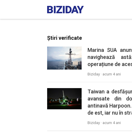
Știri verificate
Marina SUA anun
navighează astă
operațiune de acest
Biziday ·
acum 4 ani
Taiwan a desfășur
avansate din do
antinavă Harpoon.
de est, iar nu în s
Biziday ·
acum 4 ani