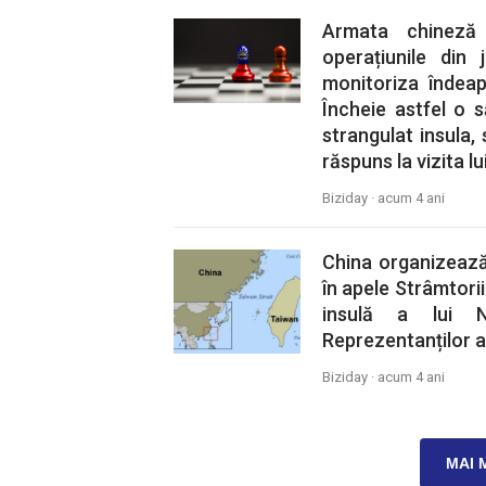
Armata chineză 
operațiunile din 
monitoriza îndeap
Încheie astfel o s
strangulat insula,
răspuns la vizita l
Biziday ·
acum 4 ani
China organizează 
în apele Strâmtorii
insulă a lui N
Reprezentanților a
Biziday ·
acum 4 ani
MAI 