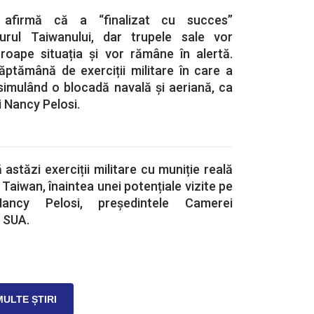
afirmă că a “finalizat cu succes”
jurul Taiwanului, dar trupele sale vor
roape situația și vor rămâne în alertă.
ăptămână de exerciții militare în care a
 simulând o blocadă navală și aeriană, ca
ui Nancy Pelosi.
astăzi exerciții militare cu muniție reală
 Taiwan, înaintea unei potențiale vizite pe
ancy Pelosi, președintele Camerei
 SUA.
MULTE ȘTIRI