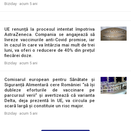
Biziday ·
acum 5 ani
UE renunță la procesul intentat împotriva
AstraZeneca. Compania se angajează să
livreze vaccinurile anti-Covid promise, iar
în cazul în care va întârzia mai mult de trei
luni, va oferi o reducere de 40% din prețul
fiecărei doze.
Biziday ·
acum 5 ani
Comisarul european pentru Sănătate și
Siguranță Alimentară cere României “să își
dubleze eforturile de vaccinare pe
parcursul verii” și avertizează că varianta
Delta, deja prezentă în UE, va circula pe
scară largă și constituie un risc major.
Biziday ·
acum 5 ani