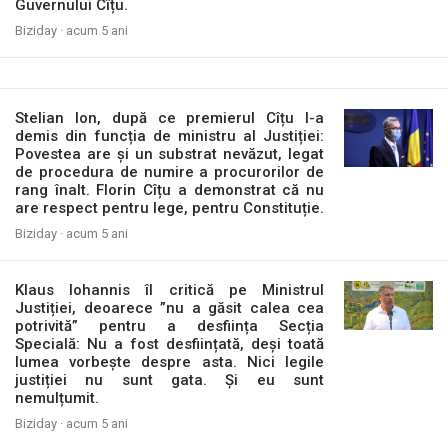
Guvernului Cîțu.
Biziday ·
acum 5 ani
Stelian Ion, după ce premierul Cîțu l-a
demis din funcția de ministru al Justiției:
Povestea are și un substrat nevăzut, legat
de procedura de numire a procurorilor de
rang înalt. Florin Cîțu a demonstrat că nu
are respect pentru lege, pentru Constituție.
Biziday ·
acum 5 ani
Klaus Iohannis îl critică pe Ministrul
Justiției, deoarece ”nu a găsit calea cea
potrivită” pentru a desființa Secția
Specială: Nu a fost desființată, deși toată
lumea vorbește despre asta. Nici legile
justiției nu sunt gata. Și eu sunt
nemulțumit.
Biziday ·
acum 5 ani