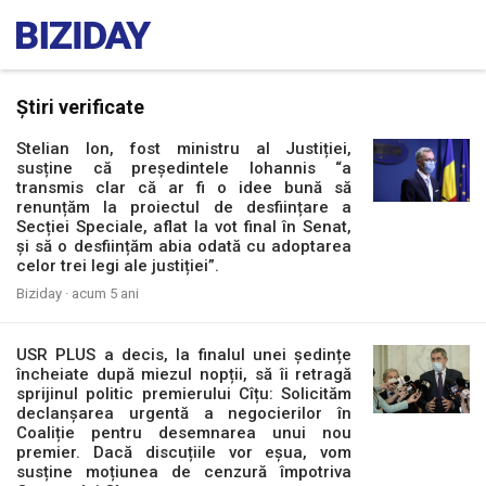
Știri verificate
Stelian Ion, fost ministru al Justiției,
susține că președintele Iohannis “a
transmis clar că ar fi o idee bună să
renunțăm la proiectul de desființare a
Secției Speciale, aflat la vot final în Senat,
și să o desființăm abia odată cu adoptarea
celor trei legi ale justiției”.
Biziday ·
acum 5 ani
USR PLUS a decis, la finalul unei ședințe
încheiate după miezul nopții, să îi retragă
sprijinul politic premierului Cîțu: Solicităm
declanșarea urgentă a negocierilor în
Coaliție pentru desemnarea unui nou
premier. Dacă discuțiile vor eșua, vom
susține moțiunea de cenzură împotriva