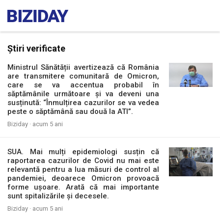
Știri verificate
Ministrul Sănătății avertizează că România
are transmitere comunitară de Omicron,
care se va accentua probabil în
săptămânile următoare și va deveni una
susținută: “Înmulțirea cazurilor se va vedea
peste o săptămână sau două la ATI”.
Biziday ·
acum 5 ani
SUA. Mai mulți epidemiologi susțin că
raportarea cazurilor de Covid nu mai este
relevantă pentru a lua măsuri de control al
pandemiei, deoarece Omicron provoacă
forme ușoare. Arată că mai importante
sunt spitalizările și decesele.
Biziday ·
acum 5 ani