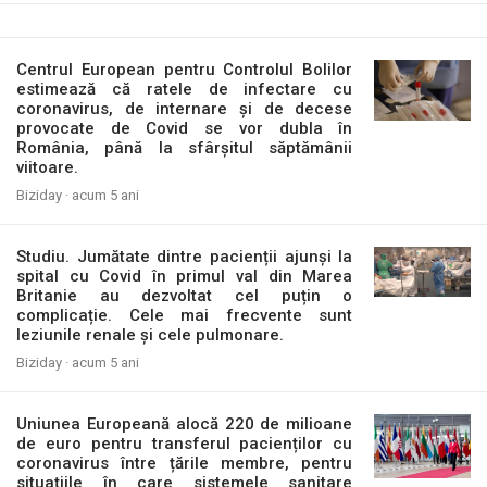
Centrul European pentru Controlul Bolilor
estimează că ratele de infectare cu
coronavirus, de internare și de decese
provocate de Covid se vor dubla în
România, până la sfârșitul săptămânii
viitoare.
Biziday ·
acum 5 ani
Studiu. Jumătate dintre pacienții ajunși la
spital cu Covid în primul val din Marea
Britanie au dezvoltat cel puțin o
complicație. Cele mai frecvente sunt
leziunile renale și cele pulmonare.
Biziday ·
acum 5 ani
Uniunea Europeană alocă 220 de milioane
de euro pentru transferul pacienților cu
coronavirus între țările membre, pentru
situațiile în care sistemele sanitare