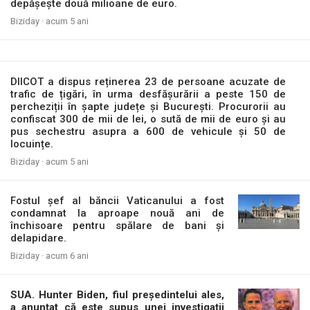
depășește două milioane de euro.
Biziday ·
acum 5 ani
DIICOT a dispus reținerea 23 de persoane acuzate de
trafic de țigări, în urma desfășurării a peste 150 de
percheziții în șapte județe și București. Procurorii au
confiscat 300 de mii de lei, o sută de mii de euro și au
pus sechestru asupra a 600 de vehicule și 50 de
locuințe.
Biziday ·
acum 5 ani
Fostul șef al băncii Vaticanului a fost
condamnat la aproape nouă ani de
închisoare pentru spălare de bani și
delapidare.
Biziday ·
acum 6 ani
SUA. Hunter Biden, fiul președintelui ales,
a anunțat că este supus unei investigații