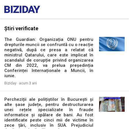
Știri verificate
The Guardian: Organizația ONU pentru
drepturile muncii se confruntă cu o reacție
negativă, după ce presa a relatat că
ministrul Qatarului, care este implicat în
scandalul de corupție privind organizarea
CM din 2022, va prelua președinția
Conferinței Internaționale a Muncii, în
iunie.
Biziday ·
acum 3 ani
Percheziții ale polițiștilor în București și
alte șase județe, pentru destructurarea
unei rețele specializate în fraude
informatice și spălare de bani. Au fost
identificate peste cinci mii de victime în
zece țări, inclusiv în SUA. Prejudiciul