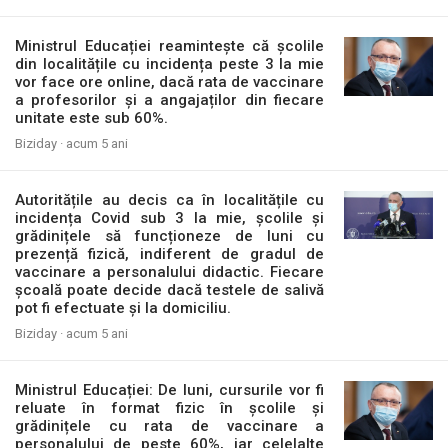
Ministrul Educației reamintește că școlile
din localitățile cu incidența peste 3 la mie
vor face ore online, dacă rata de vaccinare
a profesorilor și a angajaților din fiecare
unitate este sub 60%.
Biziday ·
acum 5 ani
Autoritățile au decis ca în localitățile cu
incidența Covid sub 3 la mie, școlile și
grădinițele să funcționeze de luni cu
prezență fizică, indiferent de gradul de
vaccinare a personalului didactic. Fiecare
școală poate decide dacă testele de salivă
pot fi efectuate și la domiciliu.
Biziday ·
acum 5 ani
Ministrul Educației: De luni, cursurile vor fi
reluate în format fizic în școlile și
grădinițele cu rata de vaccinare a
personalului de peste 60%, iar celelalte