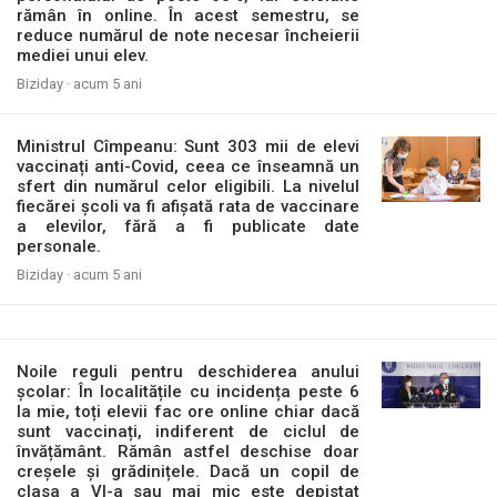
rămân în online. În acest semestru, se
reduce numărul de note necesar încheierii
mediei unui elev.
Biziday ·
acum 5 ani
Ministrul Cîmpeanu: Sunt 303 mii de elevi
vaccinați anti-Covid, ceea ce înseamnă un
sfert din numărul celor eligibili. La nivelul
fiecărei școli va fi afișată rata de vaccinare
a elevilor, fără a fi publicate date
personale.
Biziday ·
acum 5 ani
Noile reguli pentru deschiderea anului
școlar: În localitățile cu incidența peste 6
la mie, toți elevii fac ore online chiar dacă
sunt vaccinați, indiferent de ciclul de
învățământ. Rămân astfel deschise doar
creșele și grădinițele. Dacă un copil de
clasa a VI-a sau mai mic este depistat