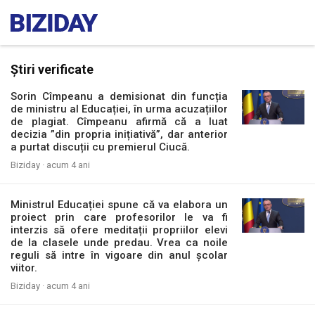
Știri verificate
Sorin Cîmpeanu a demisionat din funcția
de ministru al Educației, în urma acuzațiilor
de plagiat. Cîmpeanu afirmă că a luat
decizia ”din propria inițiativă”, dar anterior
a purtat discuții cu premierul Ciucă.
Biziday ·
acum 4 ani
Ministrul Educației spune că va elabora un
proiect prin care profesorilor le va fi
interzis să ofere meditații propriilor elevi
de la clasele unde predau. Vrea ca noile
reguli să intre în vigoare din anul școlar
viitor.
Biziday ·
acum 4 ani