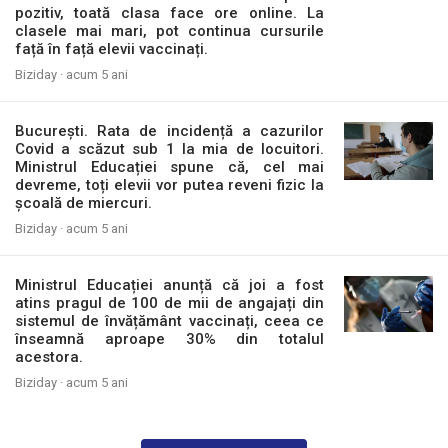
pozitiv, toată clasa face ore online. La
clasele mai mari, pot continua cursurile
față în față elevii vaccinați.
Biziday ·
acum 5 ani
București. Rata de incidență a cazurilor
Covid a scăzut sub 1 la mia de locuitori.
Ministrul Educației spune că, cel mai
devreme, toți elevii vor putea reveni fizic la
școală de miercuri.
Biziday ·
acum 5 ani
Ministrul Educației anunță că joi a fost
atins pragul de 100 de mii de angajați din
sistemul de învățământ vaccinați, ceea ce
înseamnă aproape 30% din totalul
acestora.
Biziday ·
acum 5 ani