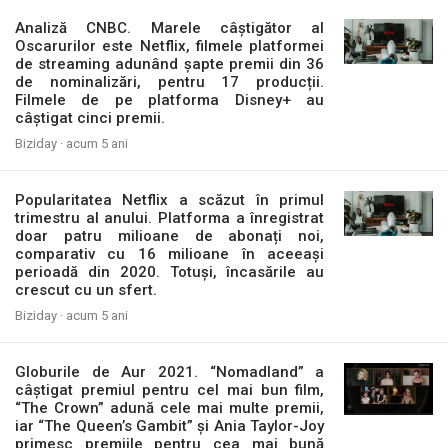
Analiză CNBC. Marele câștigător al
Oscarurilor este Netflix, filmele platformei
de streaming adunând șapte premii din 36
de nominalizări, pentru 17 producții.
Filmele de pe platforma Disney+ au
câștigat cinci premii.
Biziday ·
acum 5 ani
Popularitatea Netflix a scăzut în primul
trimestru al anului. Platforma a înregistrat
doar patru milioane de abonați noi,
comparativ cu 16 milioane în aceeași
perioadă din 2020. Totuși, încasările au
crescut cu un sfert.
Biziday ·
acum 5 ani
Globurile de Aur 2021. “Nomadland” a
câștigat premiul pentru cel mai bun film,
“The Crown” adună cele mai multe premii,
iar “The Queen’s Gambit” și Ania Taylor-Joy
primesc premiile pentru cea mai bună