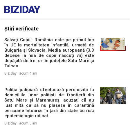
Știri verificate
Salvați Copiii: România este pe primul loc
în UE la mortalitatea infantilă, urmată de
Bulgaria și Slovacia. Media europeană (3,3
decese la mia de copii născuți vii) este
depășită de trei ori în județele Satu Mare și
Tulcea.
Biziday ·
acum 4 ani
Poliția judiciară efectuează percheziții la
domiciliile unor polițiști de frontieră din
Satu Mare și Maramureș, acuzați că au
luat mită ca să nu plaseze în carantină
persoane întoarse în țară din state cu risc
epidemiologic ridicat.
Biziday ·
acum 5 ani