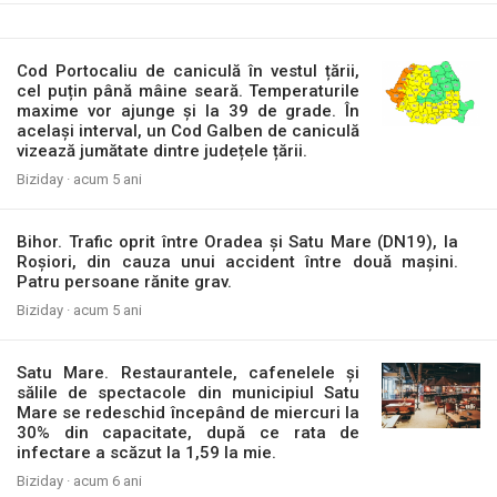
Cod Portocaliu de caniculă în vestul țării,
cel puțin până mâine seară. Temperaturile
maxime vor ajunge și la 39 de grade. În
același interval, un Cod Galben de caniculă
vizează jumătate dintre județele țării.
Biziday ·
acum 5 ani
Bihor. Trafic oprit între Oradea și Satu Mare (DN19), la
Roșiori, din cauza unui accident între două mașini.
Patru persoane rănite grav.
Biziday ·
acum 5 ani
Satu Mare. Restaurantele, cafenelele și
sălile de spectacole din municipiul Satu
Mare se redeschid începând de miercuri la
30% din capacitate, după ce rata de
infectare a scăzut la 1,59 la mie.
Biziday ·
acum 6 ani