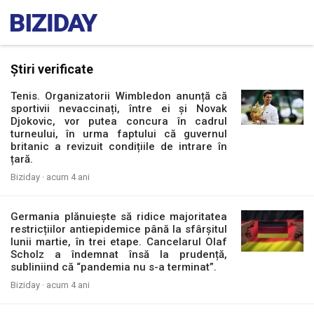
Știri verificate
Tenis. Organizatorii Wimbledon anunță că
sportivii nevaccinați, între ei și Novak
Djokovic, vor putea concura în cadrul
turneului, în urma faptului că guvernul
britanic a revizuit condițiile de intrare în
țară.
Biziday ·
acum 4 ani
Germania plănuiește să ridice majoritatea
restricțiilor antiepidemice până la sfârșitul
lunii martie, în trei etape. Cancelarul Olaf
Scholz a îndemnat însă la prudență,
subliniind că “pandemia nu s-a terminat”.
Biziday ·
acum 4 ani