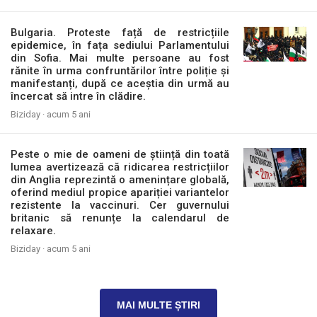
Bulgaria. Proteste față de restricțiile
epidemice, în fața sediului Parlamentului
din Sofia. Mai multe persoane au fost
rănite în urma confruntărilor între poliție și
manifestanți, după ce aceștia din urmă au
încercat să intre în clădire.
Biziday ·
acum 5 ani
Peste o mie de oameni de știință din toată
lumea avertizează că ridicarea restricțiilor
din Anglia reprezintă o amenințare globală,
oferind mediul propice apariției variantelor
rezistente la vaccinuri. Cer guvernului
britanic să renunțe la calendarul de
relaxare.
Biziday ·
acum 5 ani
MAI MULTE ȘTIRI