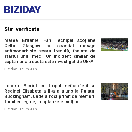
Știri verificate
Marea Britanie. Fanii echipei scoțiene
Celtic Glasgow au scandat mesaje
antimonarhiste seara trecută, înainte de
startul unui meci. Un incident similar de
săptămâna trecută este investigat de UEFA.
Biziday ·
acum 4 ani
Londra. Sicriul cu trupul neînsuflețit al
Reginei Elisabeta a II-a a ajuns la Palatul
Buckingham, unde a fost primit de membrii
familiei regale, în aplauzele mulțimii.
Biziday ·
acum 4 ani