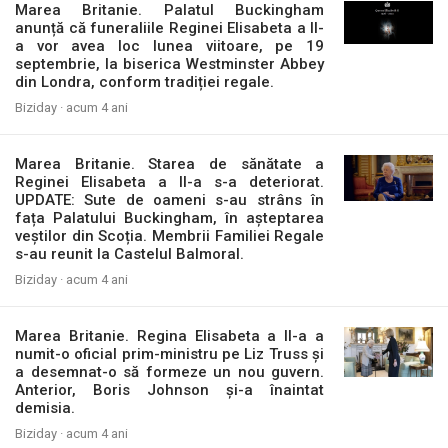
Marea Britanie. Palatul Buckingham
anunță că funeraliile Reginei Elisabeta a II-
a vor avea loc lunea viitoare, pe 19
septembrie, la biserica Westminster Abbey
din Londra, conform tradiției regale.
Biziday ·
acum 4 ani
Marea Britanie. Starea de sănătate a
Reginei Elisabeta a II-a s-a deteriorat.
UPDATE: Sute de oameni s-au strâns în
fața Palatului Buckingham, în așteptarea
veștilor din Scoția. Membrii Familiei Regale
s-au reunit la Castelul Balmoral.
Biziday ·
acum 4 ani
Marea Britanie. Regina Elisabeta a II-a a
numit-o oficial prim-ministru pe Liz Truss și
a desemnat-o să formeze un nou guvern.
Anterior, Boris Johnson și-a înaintat
demisia.
Biziday ·
acum 4 ani