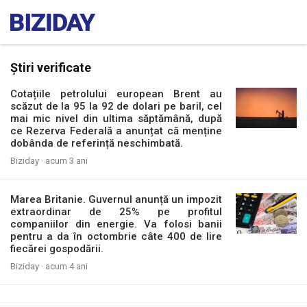
Știri verificate
Cotațiile petrolului european Brent au
scăzut de la 95 la 92 de dolari pe baril, cel
mai mic nivel din ultima săptămână, după
ce Rezerva Federală a anunțat că menține
dobânda de referință neschimbată.
Biziday ·
acum 3 ani
Marea Britanie. Guvernul anunță un impozit
extraordinar de 25% pe profitul
companiilor din energie. Va folosi banii
pentru a da în octombrie câte 400 de lire
fiecărei gospodării.
Biziday ·
acum 4 ani