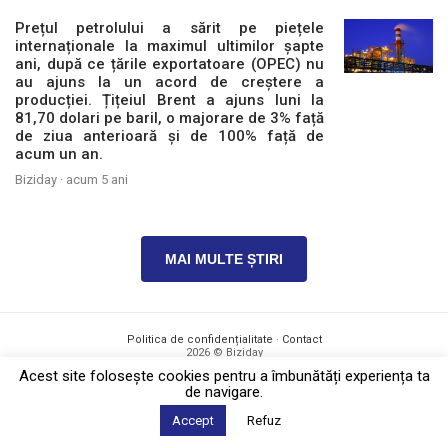
Prețul petrolului a sărit pe piețele
internaționale la maximul ultimilor șapte
ani, după ce țările exportatoare (OPEC) nu
au ajuns la un acord de creștere a
producției. Țițeiul Brent a ajuns luni la
81,70 dolari pe baril, o majorare de 3% față
de ziua anterioară și de 100% față de
acum un an.
Biziday ·
acum 5 ani
MAI MULTE ȘTIRI
Politica de confidențialitate
·
Contact
2026 © Biziday
Acest site foloseşte cookies pentru a îmbunătăți experiența ta
de navigare.
Accept
Refuz