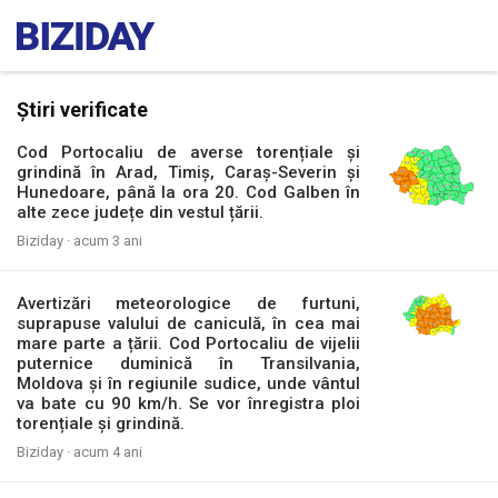
Știri verificate
Cod Portocaliu de averse torențiale și
grindină în Arad, Timiș, Caraș-Severin și
Hunedoare, până la ora 20. Cod Galben în
alte zece județe din vestul țării.
Biziday ·
acum 3 ani
Avertizări meteorologice de furtuni,
suprapuse valului de caniculă, în cea mai
mare parte a țării. Cod Portocaliu de vijelii
puternice duminică în Transilvania,
Moldova și în regiunile sudice, unde vântul
va bate cu 90 km/h. Se vor înregistra ploi
torențiale și grindină.
Biziday ·
acum 4 ani