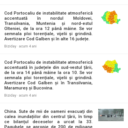
Cod Portocaliu de instabilitate atmosferică
accentuată în nordul Moldovei,
Transilvania, Muntenia și nord-estul
Olteniei, de la ora 12 până mâine. Se vor
semnala ploi torențiale, vijelii și grindină.
Avertizare Cod Galben și în alte 16 județe.
Biziday ·
acum 4 ani
Cod Portocaliu de instabilitate atmosferică
accentuată în județele din sud-vestul țării,
de la ora 14 până mâine la ora 10. Se vor
semnala ploi torențiale, vijelii și grindină.
Avertizare Cod Galben și în Transilvania,
Maramureș și Bucovina.
Biziday ·
acum 4 ani
China. Sute de mii de oameni evacuați din
calea inundațiilor din centrul țării, în timp
ce bilanțul deceselor a urcat la 33.
Pagubele se apropie de 200 de milioane