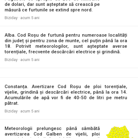
de dolari, dar sunt așteptate să crească pe
măsură ce furtunile se extind spre nord.
Biziday ·
acum 5 ani
Alba. Cod Roșu de furtună pentru numeroase localități
din județ și pentru zona de munte, cel puțin până la ora
18. Potrivit meteorologilor, sunt așteptate averse
torențiale, frecvente descărcări electrice și grindină.
Biziday ·
acum 5 ani
Constanța. Avertizare Cod Roșu de ploi torențiale,
vijelie, grindină și descărcări electrice, până la ora 14.
Acumulările de apă vor fi de 40-50 de litri pe metru
pătrat.
Biziday ·
acum 5 ani
Meteorologii prelungesc până sâmbătă
avertizarea Cod Galben de vijelii, ploi