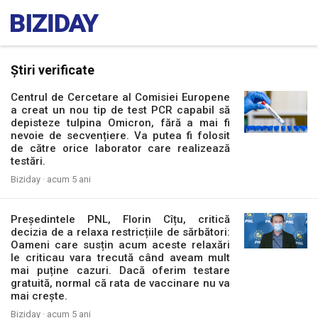
Știri verificate
Centrul de Cercetare al Comisiei Europene
a creat un nou tip de test PCR capabil să
depisteze tulpina Omicron, fără a mai fi
nevoie de secvențiere. Va putea fi folosit
de către orice laborator care realizează
testări.
Biziday ·
acum 5 ani
Președintele PNL, Florin Cîțu, critică
decizia de a relaxa restricțiile de sărbători:
Oameni care susțin acum aceste relaxări
le criticau vara trecută când aveam mult
mai puține cazuri. Dacă oferim testare
gratuită, normal că rata de vaccinare nu va
mai crește.
Biziday ·
acum 5 ani