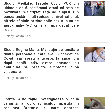
Studiu MedLife. Testele Covid PCR din
ultimele două săptămâni arată că rata de
pozitivare s-a triplat față de august. Din
cauza testării mult reduse la nivel național,
cifrele oficiale privind noile cazuri sunt de
aproximativ 5-7 ori mai mici decât cele
reale.
Biziday ·
acum 5 ani
Studiu Regina Maria. Mai puțin de jumătate
dintre persoanele care s-au vindecat de
Covid mai aveau anticorpi, la șase luni
după boală. 44% dintre acestea au
continuat să prezinte simptome după
vindecare.
Biziday ·
acum 5 ani
Franța. Autoritățile investighează o nouă
variantă a coronavirusului, apărută în
regiunea Bretania, și care, aparent,