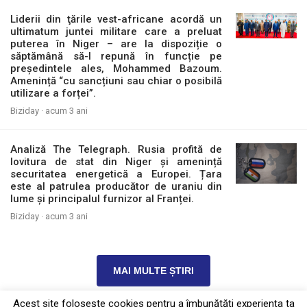
Liderii din ţările vest-africane acordă un
ultimatum juntei militare care a preluat
puterea în Niger – are la dispoziție o
săptămână să-l repună în funcție pe
președintele ales, Mohammed Bazoum.
Amenință “cu sancțiuni sau chiar o posibilă
utilizare a forței”.
Biziday ·
acum 3 ani
Analiză The Telegraph. Rusia profită de
lovitura de stat din Niger și amenință
securitatea energetică a Europei. Țara
este al patrulea producător de uraniu din
lume și principalul furnizor al Franței.
Biziday ·
acum 3 ani
MAI MULTE ȘTIRI
Acest site foloseşte cookies pentru a îmbunătăți experiența ta