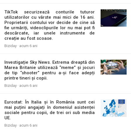
TikTok securizează conturile tuturor
utilizatorilor cu vârste mai mici de 16 ani.
Proprietarii contului vor decide de cine să
fie urmăriți, videoclipurile lor nu mai pot fi
descărcate, iar unele instrumente de
creație au fost scoase.
Biziday ·
acum 6 ani
Investigație Sky News. Extrema dreaptă din
Marea Britanie utilizează “meme” și jocuri
de tip “shooter” pentru a-și face adepți
printre tineri și copii.
Biziday ·
acum 6 ani
Eurostat: În Italia și în România sunt cei
mai puțini angajați în domeniul asistenței
sociale pentru copii, de trei ori sub media
UE.
Biziday ·
acum 6 ani