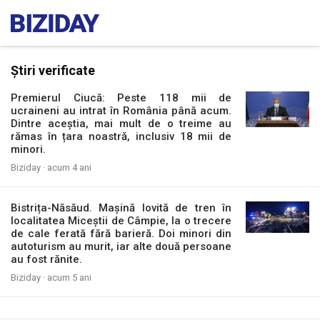
Știri verificate
Premierul Ciucă: Peste 118 mii de
ucraineni au intrat în România până acum.
Dintre aceștia, mai mult de o treime au
rămas în țara noastră, inclusiv 18 mii de
minori.
Biziday ·
acum 4 ani
Bistrița-Năsăud. Mașină lovită de tren în
localitatea Miceștii de Câmpie, la o trecere
de cale ferată fără barieră. Doi minori din
autoturism au murit, iar alte două persoane
au fost rănite.
Biziday ·
acum 5 ani