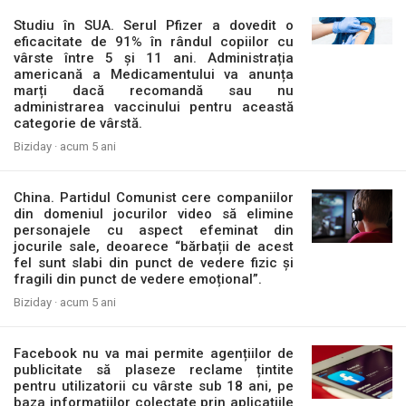
Studiu în SUA. Serul Pfizer a dovedit o
eficacitate de 91% în rândul copiilor cu
vârste între 5 și 11 ani. Administrația
americană a Medicamentului va anunța
marți dacă recomandă sau nu
administrarea vaccinului pentru această
categorie de vârstă.
Biziday ·
acum 5 ani
China. Partidul Comunist cere companiilor
din domeniul jocurilor video să elimine
personajele cu aspect efeminat din
jocurile sale, deoarece “bărbații de acest
fel sunt slabi din punct de vedere fizic și
fragili din punct de vedere emoțional”.
Biziday ·
acum 5 ani
Facebook nu va mai permite agențiilor de
publicitate să plaseze reclame țintite
pentru utilizatorii cu vârste sub 18 ani, pe
baza informațiilor colectate prin aplicațiile