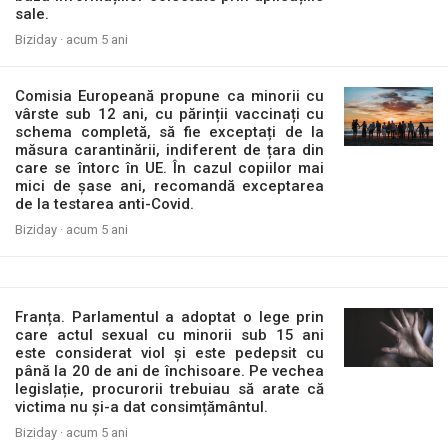
sale.
Biziday ·
acum 5 ani
Comisia Europeană propune ca minorii cu
vârste sub 12 ani, cu părinții vaccinați cu
schema completă, să fie exceptați de la
măsura carantinării, indiferent de țara din
care se întorc în UE. În cazul copiilor mai
mici de șase ani, recomandă exceptarea
de la testarea anti-Covid.
Biziday ·
acum 5 ani
Franța. Parlamentul a adoptat o lege prin
care actul sexual cu minorii sub 15 ani
este considerat viol și este pedepsit cu
până la 20 de ani de închisoare. Pe vechea
legislație, procurorii trebuiau să arate că
victima nu și-a dat consimțământul.
Biziday ·
acum 5 ani