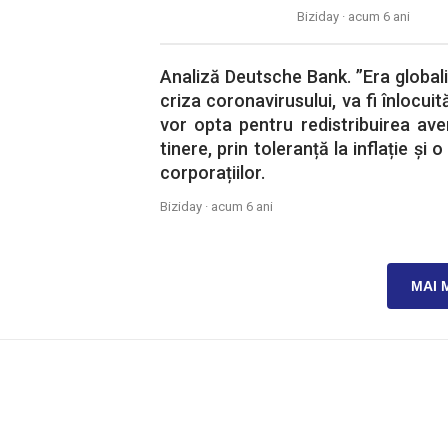
Biziday ·
acum 6 ani
Analiză Deutsche Bank. ”Era globaliz
criza coronavirusului, va fi înlocuită
vor opta pentru redistribuirea aver
tinere, prin toleranță la inflație și
corporațiilor.
Biziday ·
acum 6 ani
MAI 