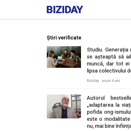
Știri verificate
Studiu. Generația m
se așteaptă să ai
muncă, dar tot ei
lipsa colectivului d
Biziday ·
acum 6 ani
Autorul bestsel
„adaptarea la viaț
pofida ong-ismului
este o modalitate
nu, mai bine înființa