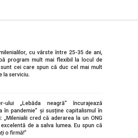
ilenialilor, cu vârste între 25-35 de ani,
bă program mult mai flexibil la locul de
 sunt cei care spun că duc cel mai mult
e la serviciu.
ler-ului „Lebăda neagră” încurajează
a în pandemie” și susține capitalismul în
: „Milenialii cred că aderarea la un ONG
 excelentă de a salva lumea. Eu spun că
ți o firmă!”