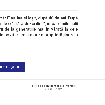
ării” va lua sfârșit, după 40 de ani. După
 de o ”eră a dezordinii”, în care milenialii
ii de la generațiile mai în vârstă la cele
 o impozitare mai mare a proprietăților și a
MULTE ȘTIRI
Politica de confidențialitate
·
Contact
2026 © Biziday